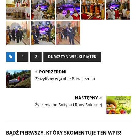
1
2
DURSZTYN WIELKI PIĄTEK
POPRZERDNI
Złożyliśmy w grobie Pana Jezusa
NASTĘPNY
Życzenia od Sołtysa i Rady Sołeckiej
BĄDŹ PIERWSZY, KTÓRY SKOMENTUJE TEN WPIS!