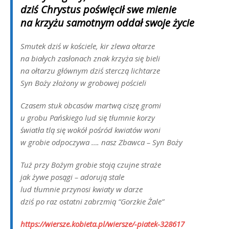
dziś Chrystus poświęcił swe mienie
na krzyżu samotnym oddał swoje życie
Smutek dziś w kościele, kir zlewa ołtarze
na białych zasłonach znak krzyża się bieli
na ołtarzu głównym dziś sterczą lichtarze
Syn Boży złożony w grobowej pościeli
Czasem stuk obcasów martwą ciszę gromi
u grobu Pańskiego lud się tłumnie korzy
światła tlą się wokół pośród kwiatów woni
w grobie odpoczywa …. nasz Zbawca – Syn Boży
Tuż przy Bożym grobie stoją czujne straże
jak żywe posągi – adorują stale
lud tłumnie przynosi kwiaty w darze
dziś po raz ostatni zabrzmią “Gorzkie Żale”
https://wiersze.kobieta.pl/wiersze/-piatek-328617