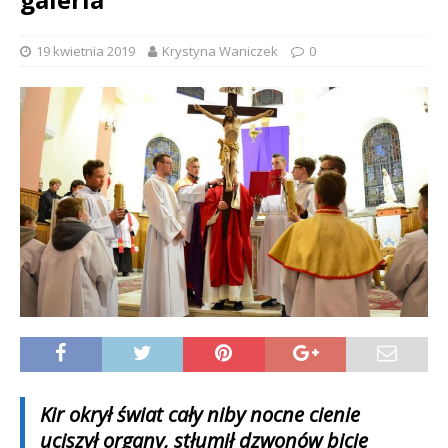
19 kwietnia 2019
Krystyna Waniczek
0
Kir okrył świat cały niby nocne cienie
uciszył organy, stłumił dzwonów bicie