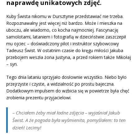
naprawdę unikatowych zdjęć.
Kuby Śwista nikomu w Dursztynie przedstawiać nie trzeba.
Rozpoznawalny jest więcej niż bardzo. Może i mieszka na
uboczu, ale wiadomo, co kocha najmocniej. Fascynację
samolotami, lataniem i fotografią w dzieciństwie zaszczepił
mu ojciec – doświadczony pilot i instruktor szybowcowy
Tadeusz Świst. W ostatnim czasie do kręgu miłości Jakuba
przebojem weszła żona Justyna, a przed rokiem także Mikołaj
– syn.
Tego dnia lataniu sprzyjało dosłownie wszystko. Niebo było
przejrzyste i czyste, a widzialność po prostu bajeczna.
Dodatkowym impulsem do wzbicia się w powietrze była chęć
zrobienia prezentu przyjacielowi.
– C
hciałem żeby miał ładne zdjęcia –
wyjaśniał Jakub
Świst
. A że pogoda była wyśmienita, pomyślałem: to ten
dzień! Lecimy!