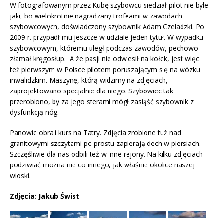
W fotografowanym przez Kubę szybowcu siedział pilot nie byle
jaki, bo wielokrotnie nagradzany trofeami w zawodach
szybowcowych, doświadczony szybownik Adam Czeladzki. Po
2009 r. przypadł mu jeszcze w udziale jeden tytuł. W wypadku
szybowcowym, któremu uległ podczas zawodów, pechowo
złamał kręgosłup. A że pasji nie odwiesił na kołek, jest więc
też pierwszym w Polsce pilotem poruszającym się na wózku
inwalidzkim. Maszynę, którą widzimy na zdjęciach,
zaprojektowano specjalnie dla niego. Szybowiec tak
przerobiono, by za jego sterami mógł zasiąść szybownik z
dysfunkcją nóg.
Panowie obrali kurs na Tatry. Zdjęcia zrobione tuż nad
granitowymi szczytami po prostu zapierają dech w piersiach.
Szczęśliwie dla nas odbili też w inne rejony. Na kilku zdjęciach
podziwiać można nie co innego, jak właśnie okolice naszej
wioski.
Zdjęcia: Jakub Świst