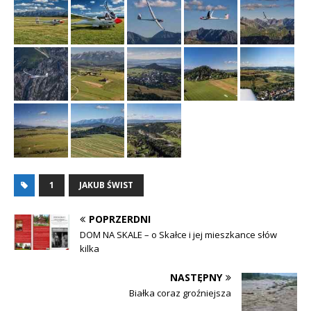
1
JAKUB ŚWIST
POPRZERDNI
DOM NA SKALE – o Skałce i jej mieszkance słów
kilka
NASTĘPNY
Białka coraz groźniejsza