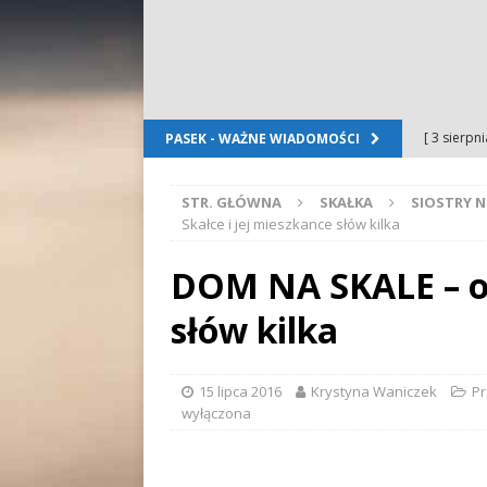
[ 3 sierpn
PASEK - WAŻNE WIADOMOŚCI
Dursztyn
STR. GŁÓWNA
SKAŁKA
SIOSTRY N
[ 2 sierpn
Skałce i jej mieszkance słów kilka
[ 2 sierpn
DOM NA SKALE – o 
OGŁOSZE
słów kilka
[ 2 sierpn
WYDARZE
15 lipca 2016
Krystyna Waniczek
Pr
[ 5 sierpn
wyłączona
Folkloru G