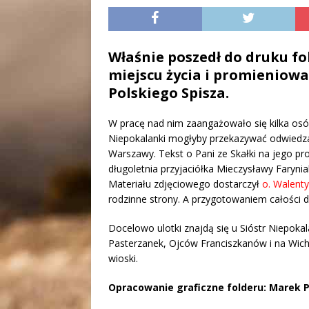
Właśnie poszedł do druku fo
miejscu życia i promieniowa
Polskiego Spisza.
W pracę nad nim zaangażowało się kilka osób
Niepokalanki mogłyby przekazywać odwied
Warszawy. Tekst o Pani ze Skałki na jego pr
długoletnia przyjaciółka Mieczysławy Farynia
Materiału zdjęciowego dostarczył
o. Walent
rodzinne strony. A przygotowaniem całości 
Docelowo ulotki znajdą się u Sióstr Niepoka
Pasterzanek, Ojców Franciszkanów i na Wich
wioski.
Opracowanie graficzne folderu: Marek 