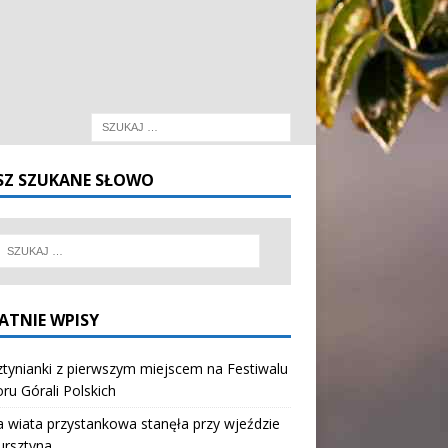
SZ SZUKANE SŁOWO
ATNIE WPISY
tynianki z pierwszym miejscem na Festiwalu
oru Górali Polskich
wiata przystankowa stanęła przy wjeździe
ursztyna