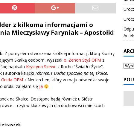
Urocz
Urocz
lder z kilkoma informacjami o
Odpus
nia Mieczysławy Faryniak – Apostołki
Aniel
ARC
. Z pomysłem stworzenia krótkiej informacji, którą Siostry
zającym Skałkę osobom, wyszedł
o. Zenon Styś OFM
z
ośbę napisała
Krystyna Szewc
z Ruchu “Światło-Życie”,
k i autorka książki
Tchnienie Ducha spoczęło na tej skałce
.
POL
y Gnida OFM
z Neukirchen, który w maju odwiedził swoje
do druku zajęłam się
ja
lanek na Skałce. Dostępne będą również u Sióstr
rówce – czyli w kluczowych dla duchowości miejscach
Pietraszek