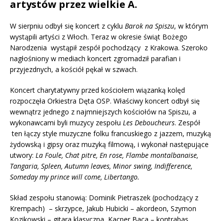
artystów przez wielkie A.
W sierpniu odbył się koncert z cyklu
Barok na Spiszu
, w którym
wystąpili artyści z Włoch. Teraz w okresie świąt Bożego
Narodzenia wystąpił zespół pochodzący z Krakowa. Szeroko
nagłośniony w mediach koncert zgromadził parafian i
przyjezdnych, a kościół pękał w szwach.
Koncert charytatywny przed kościołem wiązanką kolęd
rozpoczęła Orkiestra Dęta OSP. Właściwy koncert odbył się
wewnątrz jednego z najmniejszych kościołów na Spiszu, a
wykonawcami byli muzycy zespołu
Les Deboucheurs
. Zespół
ten łączy style muzyczne folku francuskiego z jazzem, muzyką
żydowską i gipsy oraz muzyką filmową, i wykonał następujące
utwory:
La Foule, Chat pitre, En rose, Flambe montalbanaise,
Tangaria, Spleen, Autumn leaves, Minor swing, Indifference,
Someday my prince will come, Libertango.
Skład zespołu stanowią: Dominik Pietraszek (pochodzący z
Krempach) – skrzypce, Jakub Hubicki – akordeon, Szymon
Kozikowski – gitara klasyczna, Kacper Baca – kontrabas.