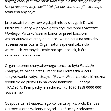
bogaty, który przejdzie obok słabszego nie wzruszając swojego?
Nie przegapmy więc chwili i tak jak nas starsi uczyli – kto daje,
temu Pan Bóg daje”.
Jako ostatni z artystów wystąpił młody skrzypek Dawid
Pietraszek, który w porywającym stylu wykonał
Czardasza
Montiego.
Po zakończeniu koncertu przed kościołem
wolontariuszki zbierały do puszek wolne datki na potrzeby
leczenia pana Józefa. Organizator zapewnił także dla
wszystkich zebranych ciepłe napoje i posiłek, które
serwowano w remizie.
Organizatorem charytatywnego koncertu była
Fundacja
Tradycja,
założona przez Franciszka Pietraszka w celu
kultywowania tradycji
Małych Ojczyzn.
Wsparcia udzielić można
osobiście do puszki lub na konto bankowe : Fundacja
TRADYCJA, Krempachy nr rachunku: 75 1090 1838 0000 0001
3563 41 02.
Gospodarzem świątecznego koncertu był ks. prob. Dariusz
Ostrowski oraz Walenty Brzyzek – kościelny.Zzebranych