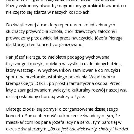
Każdy wykonany utwór był nagradzany gromkimi brawami, co
nie często się zdarza w naszych kościołach.
Do świątecznej atmosfery repertuarem kolęd zebranych
słuchaczy przywróciła Schola, chór dziewczęcy założony i
prowadzony przez wiele lat przez nauczyciela Józefa Pierzgę,
dla którego ten koncert zorganizowano.
Pan Józef Pierzga, to wieloletni pedagog wychowania
fizycznego i muzyki, opiekun wszystkich uzdolnionych dzieci,
który wszczepił w wychowanków zamiłowanie do muzyki i
sportu na przełomie ostatniego pokolenia. Współtwórca
krempaskiego LOK-u, po prostu fantastyczna osoba. Przed
laty z zaangażowaniem walczył o kulturalny rozwój naszej wsi,
dzisiaj osłabiony chorobą walczy o życie.
Dlatego zrodził się pomysł o zorganizowanie dzisiejszego
koncertu. Sama obecność na koncercie świadczy o tym, że
mieszkańcom los pana Józefa leży na sercu, tym bardziej w
okresie świątecznym.
„Bo co jest człowiek warty, choćby i bardzo