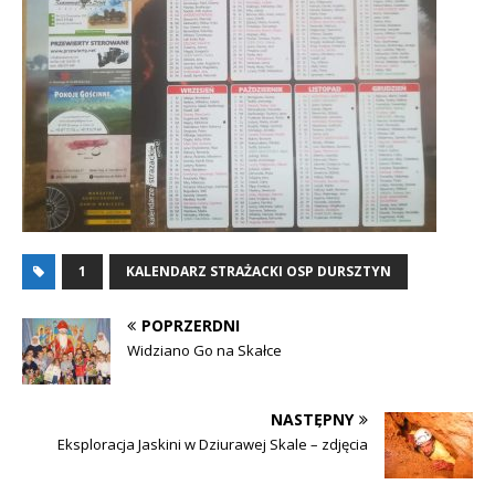
1
KALENDARZ STRAŻACKI OSP DURSZTYN
POPRZERDNI
Widziano Go na Skałce
NASTĘPNY
Eksploracja Jaskini w Dziurawej Skale – zdjęcia