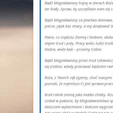
Bądź błogosławiony hojny w darach Boże 
ser biały. Spraw, by szczęśliwie nam się 
Bądź błogosławiony za ptactwo domowe, 
pierze, jajek bez miary, a my dziękować 
Panie, co rządzisz Ziemią i Niebem, obda
dajem trud i poty. Pracy wielu ludzi trz
Niebie, wiele łask – prosimy Ciebie.
Bądź błogosławiony przez trud człowieczy,
się zrośnie, wtedy pracować będziem rad
Boże, z Twoich rąk żyjemy, choć naszymi 
poznali, że najmilsza Ci jest sprawa prac
Kroił rolnik ziemię jako matka chleby. Rz
czekał w pokorze, by błogosławieństwo s
deszczem wykarmione i słońcem wygrzane.
nas snopy zbóż w stodole.Czeka na nas zi