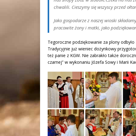
chwalili. Cieszymy się wszyscy przed ołt
Jako gospodarze z naszej wioski składa
pracowite żony i matki, jako podziękowan
Tegoroczne podziękowanie za plony odbyło si
Tradycyjnie już wieniec dożynkowy przygot
też panie z KGW. Nie zabrakło także doroczny
czarnej” w wykonaniu Józefa Sowy i Marii K