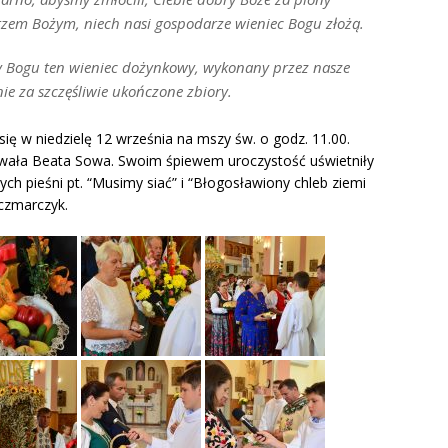
arzem Bożym, niech nasi gospodarze wieniec Bogu złożą.
my Bogu ten wieniec dożynkowy, wykonany przez nasze
ie za szczęśliwie ukończone zbiory.
ę w niedzielę 12 września na mszy św. o godz. 11.00.
owała Beata Sowa. Swoim śpiewem uroczystość uświetniły
ch pieśni pt. “Musimy siać” i “Błogosławiony chleb ziemi
aczmarczyk.