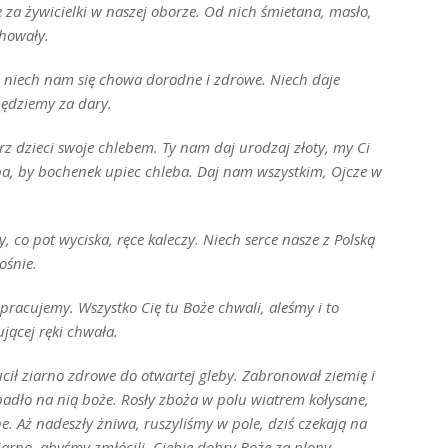
za żywicielki w naszej oborze. Od nich śmietana, masło,
chowały.
niech nam się chowa dorodne i zdrowe. Niech daje
będziemy za dary.
rz dzieci swoje chlebem. Ty nam daj urodzaj złoty, my Ci
eba, by bochenek upiec chleba. Daj nam wszystkim, Ojcze w
 co pot wyciska, ręce kaleczy. Niech serce nasze z Polską
ośnie.
pracujemy. Wszystko Cię tu Boże chwali, aleśmy i to
ującej ręki chwała.
ucił ziarno zdrowe do otwartej gleby. Zabronował ziemię i
padło na nią boże. Rosły zboża w polu wiatrem kołysane,
 Aż nadeszły żniwa, ruszyliśmy w pole, dziś czekają na
arno, abyśmy zmłócili, Ciebie dobry Boże za plony