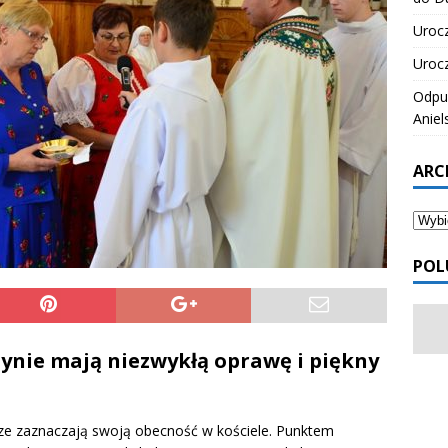
Urocz
Urocz
Odpus
Aniel
ARC
POL
tynie mają niezwykłą oprawę i piękny
rze zaznaczają swoją obecność w kościele. Punktem