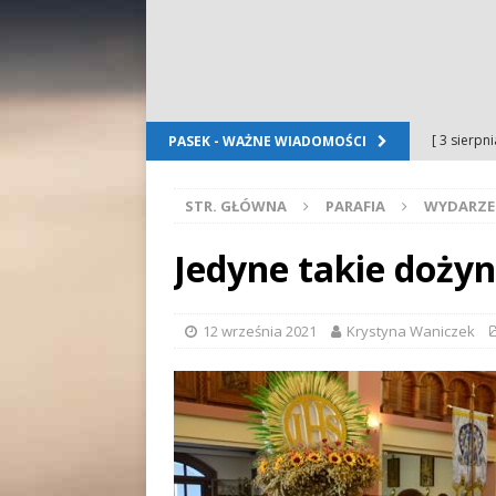
[ 3 sierpn
PASEK - WAŻNE WIADOMOŚCI
Dursztyn
STR. GŁÓWNA
PARAFIA
WYDARZE
[ 2 sierpn
[ 2 sierpn
Jedyne takie dożyn
OGŁOSZE
[ 2 sierpn
12 września 2021
Krystyna Waniczek
WYDARZE
[ 5 sierpn
Folkloru G