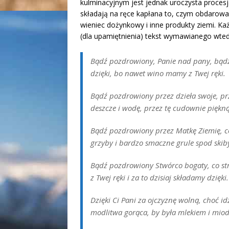
kulminacyjnym jest jednak uroczysta procesja
składają na ręce kapłana to, czym obdarowała
wieniec dożynkowy i inne produkty ziemi. Ka
(dla upamiętnienia) tekst wymawianego wtedy
Bądź pozdrowiony, Panie nad pany, bądź
dzięki, bo nawet wino mamy z Twej ręki.
Bądź pozdrowiony przez dzieła swoje, prze
deszcze i wodę, przez tę cudownie piękn
Bądź pozdrowiony przez Matkę Ziemię, co
grzyby i bardzo smaczne grule spod skib
Bądź pozdrowiony Stwórco bogaty, co st
z Twej ręki i za to dzisiaj składamy dzięki.
Dzięki Ci Pani za ojczyznę wolną, choć i
modlitwa gorąca, by była mlekiem i mio