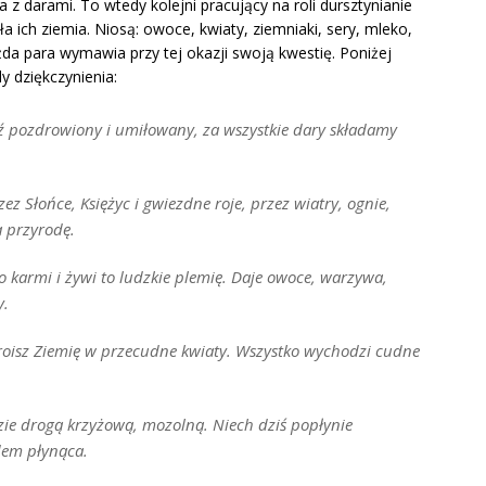
 z darami. To wtedy kolejni pracujący na roli dursztynianie
 ich ziemia. Niosą: owoce, kwiaty, ziemniaki, sery, mleko,
żda para wymawia przy tej okazji swoją kwestię. Poniżej
 dziękczynienia:
 pozdrowiony i umiłowany, za wszystkie dary składamy
z Słońce, Księżyc i gwiezdne roje, przez wiatry, ognie,
ą przyrodę.
 karmi i żywi to ludzkie plemię. Daje owoce, warzywa,
y.
roisz Ziemię w przecudne kwiaty. Wszystko wychodzi cudne
dzie drogą krzyżową, mozolną. Niech dziś popłynie
dem płynąca.