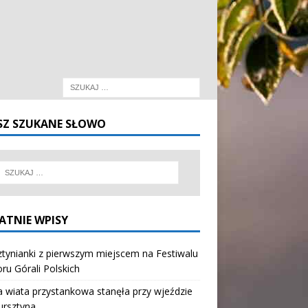
SZ SZUKANE SŁOWO
ATNIE WPISY
tynianki z pierwszym miejscem na Festiwalu
oru Górali Polskich
wiata przystankowa stanęła przy wjeździe
ursztyna