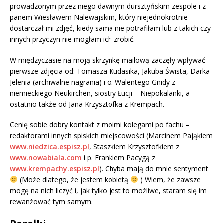
prowadzonym przez niego dawnym dursztyńskim zespole i z
panem Wiesławem Nalewajskim, który niejednokrotnie
dostarczał mi zdjęć, kiedy sama nie potrafiłam lub z takich czy
innych przyczyn nie mogłam ich zrobić.
W międzyczasie na moją skrzynkę mailową zaczęły wpływać
pierwsze zdjęcia od: Tomasza Kudasika, Jakuba Śwista, Darka
Jelenia (archiwalne nagrania) i o. Walentego Gnidy z
niemieckiego Neukirchen, siostry Łucji – Niepokalanki, a
ostatnio także od Jana Krzysztofka z Krempach.
Cenię sobie dobry kontakt z moimi kolegami po fachu –
redaktorami innych spiskich miejscowości (Marcinem Pająkiem
www.niedzica.espisz.pl
, Staszkiem Krzysztofkiem z
www.nowabiala.com
i p. Frankiem Pacygą z
www.krempachy.espisz.pl
). Chyba mają do mnie sentyment
(Może dlatego, że jestem kobietą
) Wiem, że zawsze
mogę na nich liczyć i, jak tylko jest to możliwe, staram się im
rewanżować tym samym.