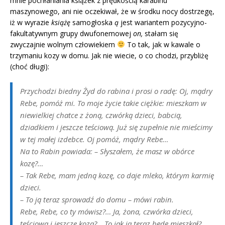
mnie pochłaniania książek z prędkością karabinu
maszynowego, ani nie oczekiwał, że w środku nocy dostrzegę,
iż w wyrazie
książę
samogłoska
ą
jest wariantem pozycyjno-
fakultatywnym grupy dwufonemowej
on,
stałam się
zwyczajnie wolnym człowiekiem
To tak, jak w kawale o
trzymaniu kozy w domu. Jak nie wiecie, o co chodzi, przybliżę
(choć długi):
Przychodzi biedny Żyd do rabina i prosi o radę:
Oj, mądry
Rebe, pomóż mi. To moje życie takie ciężkie: mieszkam w
niewielkiej chatce z żoną, czwórką dzieci, babcią,
dziadkiem i jeszcze teściową. Już się zupełnie nie mieścimy
w tej małej izdebce. Oj pomóż, mądry Rebe…
Na to Rabin powiada: –
Słyszałem, że masz w obórce
kozę?…
– Tak Rebe, mam jedną kozę, co daje mleko, którym karmię
dzieci.
– To ją teraz sprowadź do domu – mówi rabin.
Rebe, Rebe, co ty mówisz?… Ja, żona, czwórka dzieci,
teściowa i jeszcze koza?… To jak ja teraz będę mieszkał?…