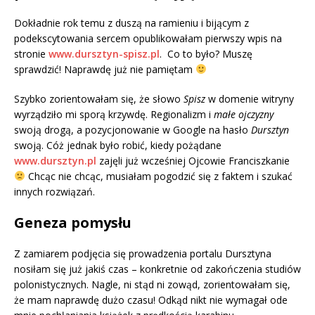
Dokładnie rok temu z duszą na ramieniu i bijącym z
podekscytowania sercem opublikowałam pierwszy wpis na
stronie
www.dursztyn-spisz.pl
. Co to było? Muszę
sprawdzić! Naprawdę już nie pamiętam
Szybko zorientowałam się, że słowo
Spisz
w domenie witryny
wyrządziło mi sporą krzywdę. Regionalizm i
małe ojczyzny
swoją drogą, a pozycjonowanie w Google na hasło
Dursztyn
swoją. Cóż jednak było robić, kiedy pożądane
www.dursztyn.pl
zajęli już wcześniej Ojcowie Franciszkanie
Chcąc nie chcąc, musiałam pogodzić się z faktem i szukać
innych rozwiązań.
Geneza pomysłu
Z zamiarem podjęcia się prowadzenia portalu Dursztyna
nosiłam się już jakiś czas – konkretnie od zakończenia studiów
polonistycznych. Nagle, ni stąd ni zowąd, zorientowałam się,
że mam naprawdę dużo czasu! Odkąd nikt nie wymagał ode