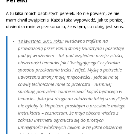
Perełki
A tu kilka moich osobistych perełek. Bo nie powiem, że nie
mam chwil zwątpienia. Każda taka wypowiedź, jak te poniżej,
utwierdza mnie w przekonaniu, że w tym, co robię, jest sens:
18 kwietnia, 2015 roku
: Niedawno trafiłem na
prowadzoną przez Panią stronę Dursztyna i pozostaję
pod jej wrażeniem – tak pod względem przejrzystości,
obszerności tematów jak i “wciągającego” czytelnika
sposobu przekazania treści i zdjęć. Myślę o potrzebie
utworzenia strony mojej miejcowości , jednak na tę
chwilę technicznie mnie to przerasta – niemniej
spróbuję pomysłem zainteresować kogoś będącego w
temacie… Jaka jest droga do założenia takiej strony? Jeśli
nie byłoby to kłopotem, prosiłbym o przesłanie małego
instruktażu – zaznaczam, że moja obecna wiedza z
zakresu internetu ogranicza się do prostych
umiejętności właściwych laikom w tej jakże obszernej