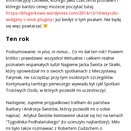
Informacyjny człowiek, którego jakiś czas temu poznałam i
którego bardzo cenię) możecie poczytać tutaj:
https://blogerkowo.wordpress.com/2014/12/10/wtyczki-
widgety-i-inne-pluginy/
Już kiedyś o tym pisałam. Nie będę
się więc powtarzać
Ten rok
Podsumowanie:
in plus, in minus…
Co mi dał ten rok? Powiem
krótko i prawdziwie: wszystko! Wirtualnie i całkiem realnie
poznałam wspaniałych ludzi! Najpierw Jacka Śwista ze Skałki,
który opowiedział mi o swoich spotkaniach z Mieczysławą
Faryniak, nie szczędząc przy tym osobistych szczegółów.
Kontynuantą tamtego pierwszego wywiadu był cykl Spotkań
Trzeźwych Osób, w których pozwolił mi uczestniczyć.
Następnie, zupełnie przypadkowo trafiłam do państwa
Barbary i Andrzeja Świstów, którzy pozwolili mi o sobie
napisać. Artykuł
Świstów bantowanie
ukazał się też na łamach
“Tygodnika Podhalańskiego” (to ucieszyło najbardziej!). Miło
mi było także rozmawiać z Robertem Cudzichem o