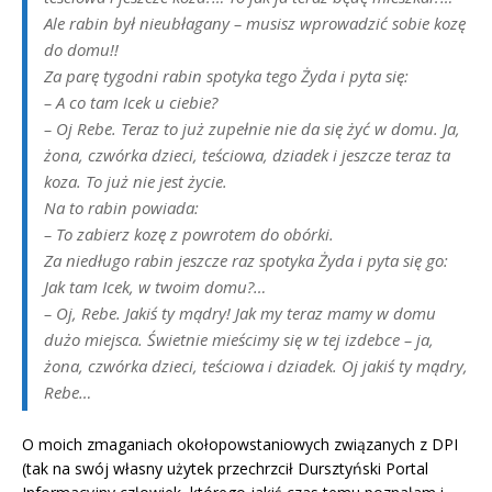
Ale rabin był nieubłagany – musisz wprowadzić sobie kozę
do domu!!
Za parę tygodni rabin spotyka tego Żyda i pyta się:
– A co tam Icek u ciebie?
– Oj Rebe. Teraz to już zupełnie nie da się żyć w domu. Ja,
żona, czwórka dzieci, teściowa, dziadek i jeszcze teraz ta
koza. To już nie jest życie.
Na to rabin powiada:
– To zabierz kozę z powrotem do obórki.
Za niedługo rabin jeszcze raz spotyka Żyda i pyta się go:
Jak tam Icek, w twoim domu?…
– Oj, Rebe. Jakiś ty mądry! Jak my teraz mamy w domu
dużo miejsca. Świetnie mieścimy się w tej izdebce – ja,
żona, czwórka dzieci, teściowa i dziadek. Oj jakiś ty mądry,
Rebe…
O moich zmaganiach okołopowstaniowych związanych z DPI
(tak na swój własny użytek przechrzcił Dursztyński Portal