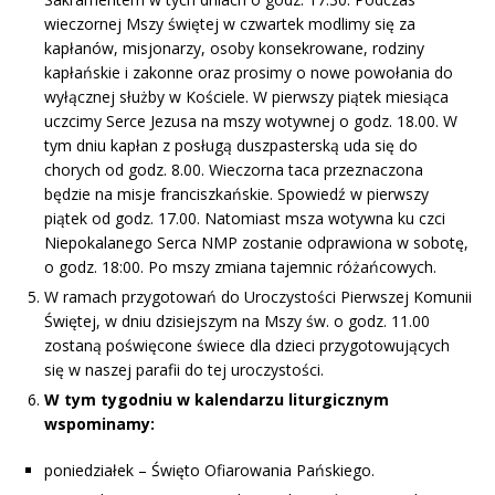
wieczornej Mszy świętej w czwartek modlimy się za
kapłanów, misjonarzy, osoby konsekrowane, rodziny
kapłańskie i zakonne oraz prosimy o nowe powołania do
wyłącznej służby w Kościele. W pierwszy piątek miesiąca
uczcimy Serce Jezusa na mszy wotywnej o godz. 18.00. W
tym dniu kapłan z posługą duszpasterską uda się do
chorych od godz. 8.00. Wieczorna taca przeznaczona
będzie na misje franciszkańskie. Spowiedź w pierwszy
piątek od godz. 17.00. Natomiast msza wotywna ku czci
Niepokalanego Serca NMP zostanie odprawiona w sobotę,
o godz. 18:00. Po mszy zmiana tajemnic różańcowych.
W ramach przygotowań do Uroczystości Pierwszej Komunii
Świętej, w dniu dzisiejszym na Mszy św. o godz. 11.00
zostaną poświęcone świece dla dzieci przygotowujących
się w naszej parafii do tej uroczystości.
W tym tygodniu w kalendarzu liturgicznym
wspominamy:
poniedziałek – Święto Ofiarowania Pańskiego.