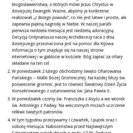
błogosławieństwa, o których mówi Jezus Chrystus w
dzisiejszej Ewangelii. Ważne, abyśmy je konkretnie
realizowali „
z Bożego powodu
”, co nie jest łatwe i proste, ale
zapewnia piękną nagrodę w Niebie. W naszej parafii
pierwsza niedziela miesiąca jest niedzielą adoracyjną.
Decyzją Ordynariusza naszej Archidiecezji taca z dnia
dzisiejszego przeznaczona jest na pomoc dla Kijowa.
Informacja o tym znajduje się na naszej stronie
internetowej i w gablocie w kościele. Bóg zapłać za ofiary
składane na ten cel.
W poniedziałek 2 lutego obchodzimy święto Ofiarowania
Pańskiego – Matki Bożej Gromnicznej. Na każdej Mszy św.
poświecenie gromnic. Jest to również Światowy Dzień Życia
Konsekrowanego z ustanowienia św. Jana Pawła II.
W poniedziałek czcimy św. Franciszka z Asyżu a we wtorek
św. Antoniego z Padwy. Na wieczornych mszach uczczenie
relikwii świętych patronów.
W tym tygodniu przeżywamy I czwartek, I piątek oraz I
sobotę miesiąca. Nabożeństwa przed Najświętszym
Sakramentem w tych dniach o godz. 17.30. Podczas