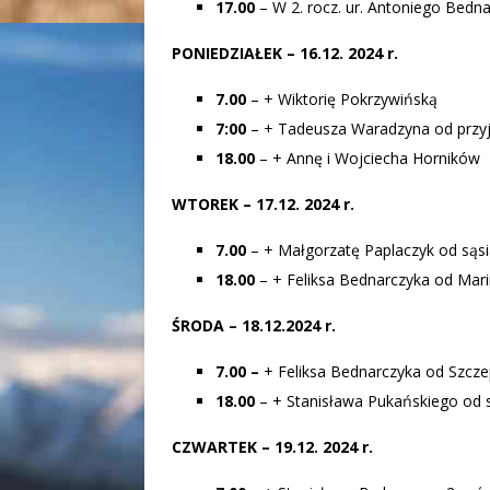
17.00
– W 2. rocz. ur. Antoniego Bedna
PONIEDZIAŁEK – 16.12. 2024 r.
7.00
– + Wiktorię Pokrzywińską
7:00
– + Tadeusza Waradzyna od przyj
18.00
– + Annę i Wojciecha Horników
WTOREK – 17.12. 2024 r.
7.00
– + Małgorzatę Paplaczyk od są
18.00
– + Feliksa Bednarczyka od Marii
ŚRODA – 18.12.2024 r.
7.00
–
+ Feliksa Bednarczyka od Szcze
18.00
– + Stanisława Pukańskiego od 
CZWARTEK – 19.12. 2024 r.