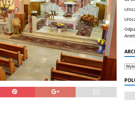
Urocz
Urocz
Odpus
Aniel
ARC
POL