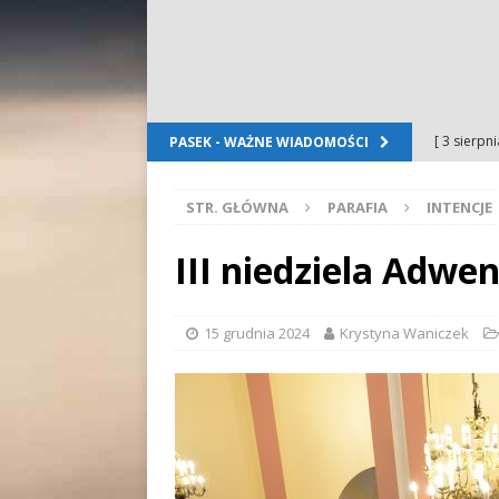
[ 3 sierpn
PASEK - WAŻNE WIADOMOŚCI
Dursztyn
STR. GŁÓWNA
PARAFIA
INTENCJE
[ 2 sierpn
[ 2 sierpn
III niedziela Adwen
OGŁOSZE
[ 2 sierpn
15 grudnia 2024
Krystyna Waniczek
WYDARZE
[ 5 sierpn
Folkloru G