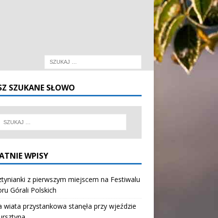
SZ SZUKANE SŁOWO
ATNIE WPISY
tynianki z pierwszym miejscem na Festiwalu
oru Górali Polskich
wiata przystankowa stanęła przy wjeździe
ursztyna