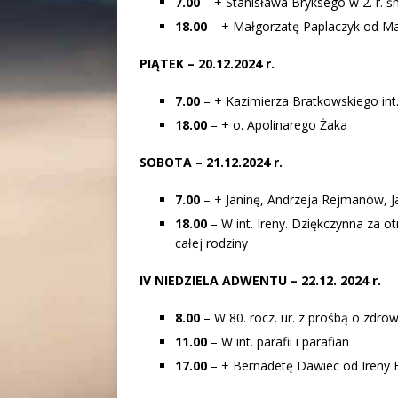
7.00
– + Stanisława Bryksego w 2. r. ś
18.00
– + Małgorzatę Paplaczyk od Mar
PIĄTEK – 20.12.2024 r.
7.00
– + Kazimierza Bratkowskiego int
18.00
– + o. Apolinarego Żaka
SOBOTA – 21.12.2024 r.
7.00
– + Janinę, Andrzeja Rejmanów, J
18.00
– W int. Ireny. Dziękczynna za o
całej rodziny
IV NIEDZIELA ADWENTU – 22.12. 2024 r.
8.00
– W 80. rocz. ur. z prośbą o zdrow
11.00
– W int. parafii i parafian
17.00
– + Bernadetę Dawiec od Ireny 