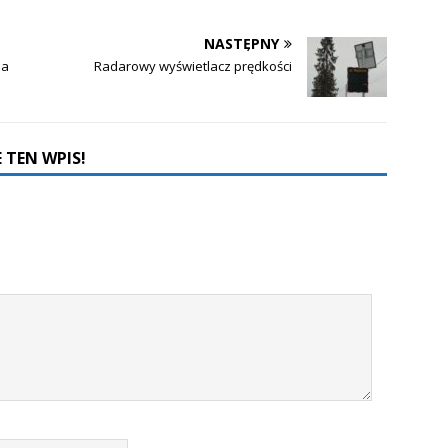
NASTĘPNY
ia
Radarowy wyświetlacz prędkości
 TEN WPIS!