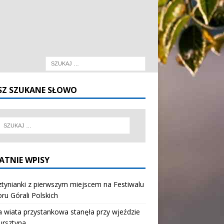
SZ SZUKANE SŁOWO
ATNIE WPISY
tynianki z pierwszym miejscem na Festiwalu
oru Górali Polskich
wiata przystankowa stanęła przy wjeździe
ursztyna