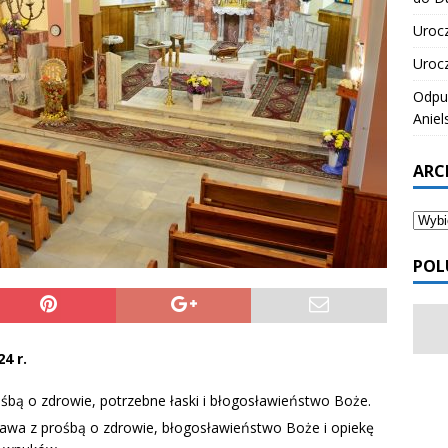
Urocz
Urocz
Odpus
Aniel
ARC
POL
4 r.
ośbą o zdrowie, potrzebne łaski i błogosławieństwo Boże.
sława z prośbą o zdrowie, błogosławieństwo Boże i opiekę