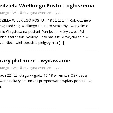
iedziela Wielkiego Postu – ogłoszenia
lutego 2024
Krystyna Waniczek
0
DZIELA WIELKIEGO POSTU – 18.02.2024 r. Rokrocznie w
szą niedzielę Wielkiego Postu rozważamy Ewangelię o
niu Chrystusa na pustyni. Pan Jezus, który zwyciężył
tkie szatańskie pokusy, uczy nas sztuki zwyciężania w
ie. Niech wielkopostna pielgrzymka
[…]
azy płatnicze – wydawanie
lutego 2024
Krystyna Waniczek
0
ach 22 i 23 lutego w godz. 16-18 w remizie OSP będą
ane nakazy płatnicze i przyjmowane wpłaty podatku za
 r.