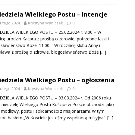
niedziela Wielkiego Postu – intencje
lutego 2024
Krystyna Waniczek
0
EDZIELA WIELKIEGO POSTU – 25.02.2024 r. 8.00 – W
icę urodzin Kacpra z prośbą o zdrowie, potrzebne łaski i
sławieństwo Boże. 11.00 – W rocznicę ślubu Anny i
sława z prośbą o zdrowie, błogosławieństwo Boże
[…]
niedziela Wielkiego Postu – ogłoszenia
lutego 2024
Krystyna Waniczek
0
EDZIELA WIELKIEGO POSTU – 03.03.2024 r. Od 2006 roku
 niedzielę Wielkiego Postu Kościół w Polsce obchodzi jako
 modlitwy, postu i solidarności z misjonarzami. W tym
pod hasłem „W Kościele jesteśmy wspólnotą misyjną”.
[…]