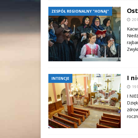
Ost
ZESPÓŁ REGIONALNY "HONAJ"
20 
Kacwi
Niedz
rajba
Zwyki
I n
INTENCJE
19 
I NIE
Dzięk
zdrow
roczn