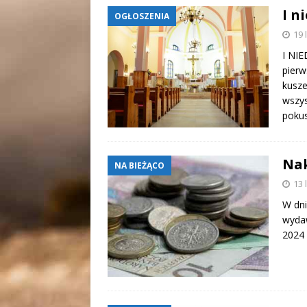
I n
OGŁOSZENIA
19 
I NIE
pierw
kusze
wszys
pokus
Nak
NA BIEŻĄCO
13 
W dni
wydaw
2024