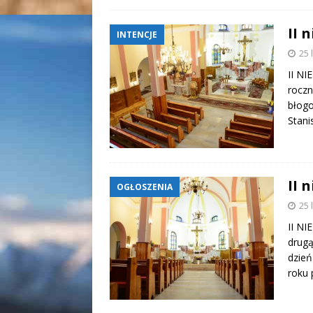
II 
INTENCJE
25 
II NI
roczn
błogo
Stani
II 
OGŁOSZENIA
25 
II NI
drugą
dzień
roku 