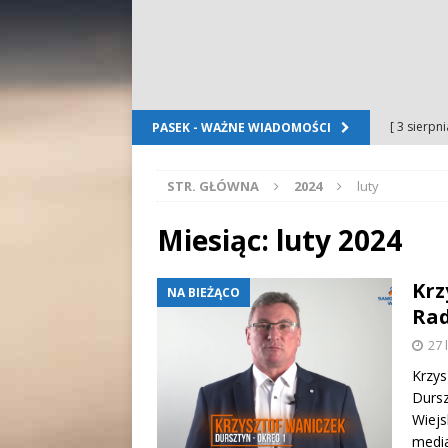
[ 3 sierpn
PASEK - WAŻNE WIADOMOŚCI
Dursztyn
STR. GŁÓWNA
2024
luty
[ 2 sierpn
[ 2 sierpn
Miesiąc:
luty 2024
OGŁOSZE
Krz
NA BIEŻĄCO
[ 2 sierpn
Rad
WYDARZE
27 
[ 5 sierpn
Krzys
Durs
Folkloru G
Wiejs
media