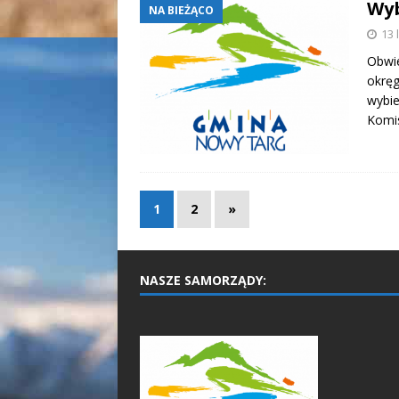
Wyb
NA BIEŻĄCO
13 
Obwie
okręg
wybie
Komi
1
2
»
NASZE SAMORZĄDY: