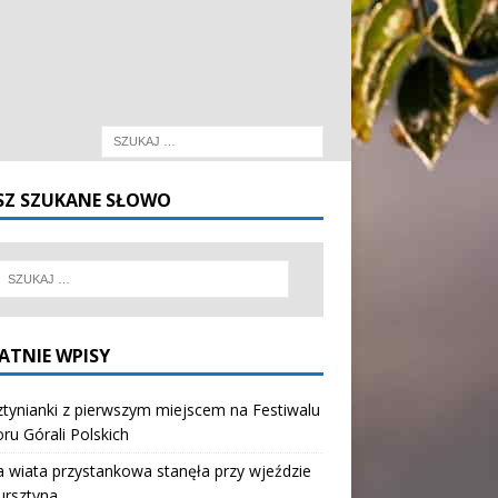
SZ SZUKANE SŁOWO
ATNIE WPISY
tynianki z pierwszym miejscem na Festiwalu
oru Górali Polskich
wiata przystankowa stanęła przy wjeździe
ursztyna