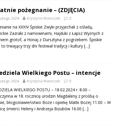
atnie pożegnanie – (ZDJĘCIA)
lutego 2024
Krystyna Waniczek
0
nianie na XXXIV Śpiskie Zwyki przyjechali z ośladą,
ickie Zazraki z namowinami, Hajduki z Łapsz Wyżnych z
niem grotof, a Honaj z Dursztyna z pogrzebem. Śpiskie
 to trwający trzy dni festiwal tradycji i kultury
[…]
iedziela Wielkiego Postu – intencje
lutego 2024
Krystyna Waniczek
0
DZIELA WIELKIEGO POSTU – 18.02.2024 r. 8.00 –
czynna w 18. rocznicę urodzin Magdaleny z prośbą o
ie, błogosławieństwo Boże i opiekę Matki Bożej 11.00 – W
icę śmierci Heleny i Andrzeja Bizubów 16.00
[…]