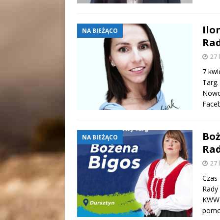
Ilo
NA BIEŻĄCO
Rad
27 
7 kwi
Targ.
Nowot
Faceb
Boż
NA BIEŻĄCO
Rad
27 
Czas 
Rady 
KWW G
pomoc