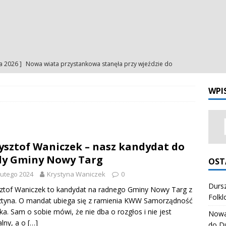
ia 2026 ]
Nowa wiata przystankowa stanęła przy wjeździe do
a
NA BIEŻĄCO
WPI
ia 2026 ]
Uroczystość Matki Bożej Anielskiej – intencje
INTENCJE
ia 2026 ]
Uroczystość Matki Bożej Anielskiej – ogłoszenia
NIA
ysztof Waniczek – nasz kandydat do
ia 2026 ]
Odpust Porcjunkuli. Uczciliśmy Matkę Bożą Anielską
y Gminy Nowy Targ
OST
NIA
lutego 2024
Krystyna Waniczek
0
ia 2026 ]
Dursztynianki z pierwszym miejscem na Festiwalu
Dursz
ztof Waniczek to kandydat na radnego Gminy Nowy Targ z
Folkl
ztyna. O mandat ubiega się z ramienia KWW Samorządność
órali Polskich
ZESPÓŁ REGIONALNY "HONAJ"
ka. Sam o sobie mówi, że nie dba o rozgłos i nie jest
Nowa 
lny, a o
[…]
do D