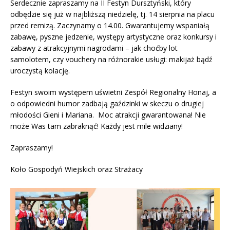
Serdecznie zapraszamy na II Festyn Dursztyński, który
odbędzie się już w najbliższą niedzielę, tj. 14 sierpnia na placu
przed remizą. Zaczynamy o 14.00. Gwarantujemy wspaniałą
zabawę, pyszne jedzenie, występy artystyczne oraz konkursy i
zabawy z atrakcyjnymi nagrodami – jak choćby lot
samolotem, czy vouchery na różnorakie usługi: makijaż bądź
uroczystą kolację.
Festyn swoim występem uświetni Zespół Regionalny Honaj, a
o odpowiedni humor zadbają gaździnki w skeczu o drugiej
młodości Gieni i Mariana. Moc atrakcji gwarantowana! Nie
może Was tam zabraknąć! Każdy jest mile widziany!
Zapraszamy!
Koło Gospodyń Wiejskich oraz Strażacy