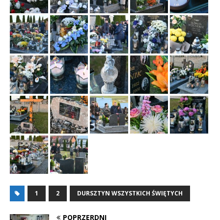
1
2
DURSZTYN WSZYSTKICH ŚWIĘTYCH
POPRZERDNI