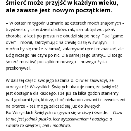
śmierć może przyjść w każdym wieku,
ale zawsze jest nowym początkiem.
– W ostatnim tygodniu zmarło aż czterech moich znajomych –
trzydziesto-, czterdziestolatków: rak, samobójstwo, jakaś
choroba, a ktoś po prostu nie obudził się po nocy. Taki “game
over” – mówił, zatrzymując na chwilę ciszę w świątyni. – I
można by się może załamać, załamywać ręce i rozpaczać, ale
Bóg niczego nie czyni po nic. Dla samej tego utraty… Dlatego
śmierć musi być początkiem nowego – nowego życia –
przekonywał.
W dalszej części swojego kazania o. Oliwier zauważył, że
uroczystość Wszystkich Świętych ukazuje nam, że świętość
jest dostępna dla każdego. I że już za kilka godzin staniemy
nad grobami tych, którzy, choć niekanonizowani i niewyniesieni
na ołtarze – też mogą zaliczać się już do świętych.
Bo Wszystkich Świętych rozgrywa się w ciszy i świetle. –
Cisza
ta nie jest jednak pustką, lecz wyczekiwaniem i nadzieją, a
światło to świętość, biel i modlitwa.