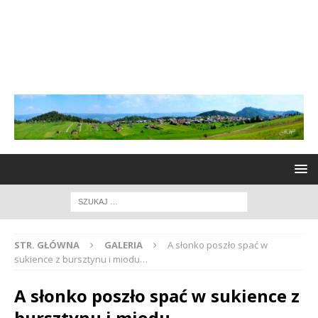
STR. GŁÓWNA
GALERIA
A słonko poszło spać w
sukience z bursztynu i miodu…
A słonko poszło spać w sukience z
bursztynu i miodu…