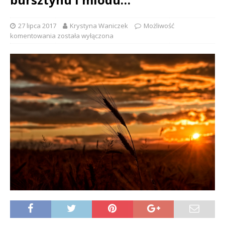
27 lipca 2017
Krystyna Waniczek
Możliwość
komentowania
została wyłączona