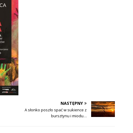
NASTĘPNY
A słonko poszło spać w sukience z
bursztynu i miodu…