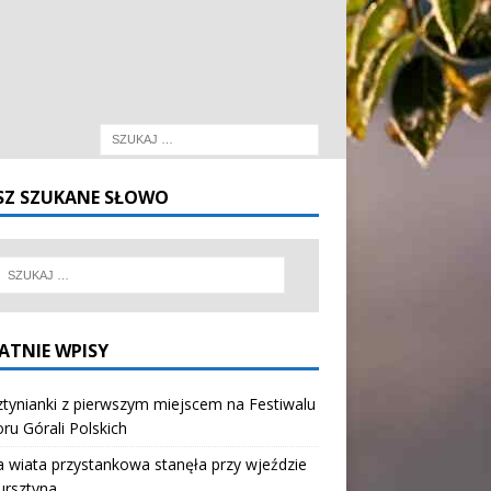
SZ SZUKANE SŁOWO
ATNIE WPISY
tynianki z pierwszym miejscem na Festiwalu
oru Górali Polskich
wiata przystankowa stanęła przy wjeździe
ursztyna