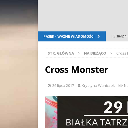
[ 3 sierpn
PASEK - WAŻNE WIADOMOŚCI
Dursztyn
STR. GŁÓWNA
NA BIEŻĄCO
Cross
[ 2 sierpn
[ 2 sierpn
Cross Monster
OGŁOSZE
[ 2 sierpn
26 lipca 2017
Krystyna Waniczek
Na
WYDARZE
[ 5 sierpn
Folkloru G