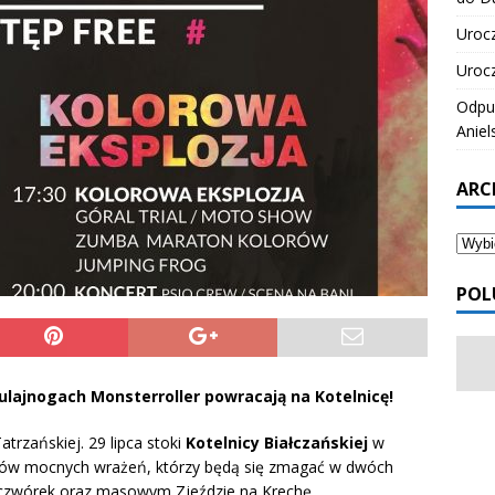
Urocz
Urocz
Odpus
Aniel
ARC
POL
ulajnogach Monsterroller powracają na Kotelnicę!
atrzańskiej. 29 lipca stoki
Kotelnicy Białczańskiej
w
orów mocnych wrażeń, którzy będą się zmagać w dwóch
 czwórek oraz masowym Zjeździe na Krechę.