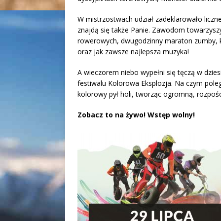
W mistrzostwach udział zadeklarowało liczn
znajdą się także Panie. Zawodom towarzyszy
rowerowych, dwugodzinny maraton zumby, ko
oraz jak zawsze najlepsza muzyka!
A wieczorem niebo wypełni się tęczą w dzie
festiwalu Kolorowa Eksplozja. Na czym pol
kolorowy pył holi, tworząc ogromną, rozpośc
Zobacz to na żywo! Wstęp wolny!