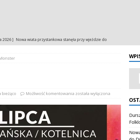
ia 2026 ]
Nowa wiata przystankowa stanęła przy wjeździe do
a
NA BIEŻĄCO
WPI
 Monster
ia 2026 ]
Uroczystość Matki Bożej Anielskiej – intencje
INTENCJE
ia 2026 ]
Uroczystość Matki Bożej Anielskiej – ogłoszenia
NIA
ia 2026 ]
Odpust Porcjunkuli. Uczciliśmy Matkę Bożą Anielską
 bieżąco
Możliwość komentowania
została wyłączona
OST
NIA
ia 2026 ]
Dursztynianki z pierwszym miejscem na Festiwalu
Dursz
Folkl
órali Polskich
ZESPÓŁ REGIONALNY "HONAJ"
Nowa 
do D