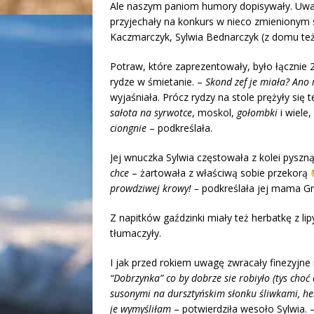
Ale naszym paniom humory dopisywały. Uwarz
przyjechały na konkurs w nieco zmienionym 
Kaczmarczyk, Sylwia Bednarczyk (z domu też
Potraw, które zaprezentowały, było łącznie 2
rydze w śmietanie. –
Skond zef je miała? Ano 
wyjaśniała. Prócz rydzy na stole prężyły się t
sałota na syrwotce
, moskol,
gołombki
i wiele,
ciongnie
– podkreślała.
Jej wnuczka Sylwia częstowała z kolei pysz
chce
– żartowała z właściwą sobie przekorą
prowdziwej krowy! –
podkreślała jej mama Gr
Z napitków gaździnki miały też herbatkę z li
tłumaczyły.
I jak przed rokiem uwagę zwracały finezyjne
“Dobrzynka” co by dobrze sie robiyło (tys choć 
susonymi na dursztyńskim słonku śliwkami, he
je wymyśliłam
– potwierdziła wesoło Sylwia. 