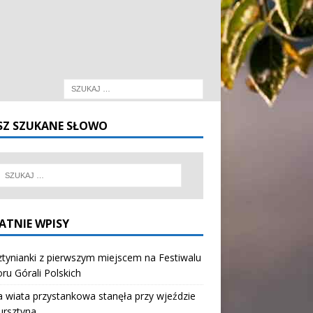
SZ SZUKANE SŁOWO
ATNIE WPISY
tynianki z pierwszym miejscem na Festiwalu
oru Górali Polskich
wiata przystankowa stanęła przy wjeździe
ursztyna