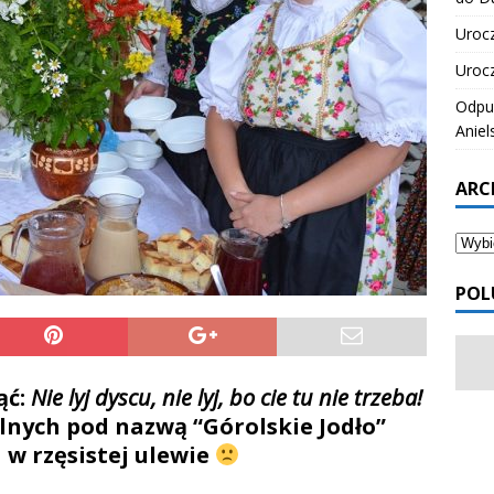
Urocz
Urocz
Odpus
Aniel
ARC
POL
ąć:
Nie lyj dyscu, nie lyj, bo cie tu nie trzeba!
lnych pod nazwą “Górolskie Jodło”
a w rzęsistej ulewie