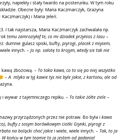
yły, napiekły i stały twardo na posterunku. W tym roku
składzie. Obecne były: Maria Kaczmarczyk, Grażyna
 Kaczmarczyk) i Maria Jeleń.
3. I tak najstarsza, Maria Kaczmarczyk zachwalała np.
rok temu zamroziyłaf te, co mi dziadek przynios z lasu
–
eż: dumnie gulasz spiski, bufty,
piyrogi
,
placek z miysem,
 wiele innych. –
Jo np. sałotę to krojym, wtedy sie tak nie
ną kawą zbożową. –
To taka kawa, co to się po niej wszystko
–
A mlyko w tyj kawie tys nie byle jakie, z kartonu, ale od
ażyna.
py i wywar z tajemniczego repiku. –
To takie żółte ziele
–
 nazwy przyrządzonych przez nie potraw. Bo była i
kawa
co)
,
bufty z sosym borówkowym ciotki Giynki, piyrogi z
rbata na bolącki choć jakie
i wiele, wiele innych. –
Tak, to ja
–
W końcu w tym teamie to ja jestem od gadania!