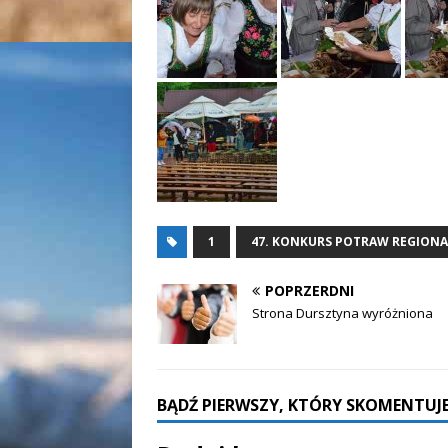
1
47. KONKURS POTRAW REGION
POPRZERDNI
Strona Dursztyna wyróżniona
BĄDŹ PIERWSZY, KTÓRY SKOMENTUJE