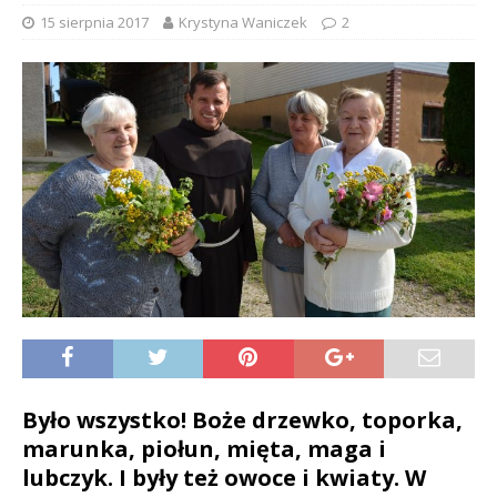
15 sierpnia 2017
Krystyna Waniczek
2
Było wszystko! Boże drzewko, toporka,
marunka, piołun, mięta, maga i
lubczyk. I były też owoce i kwiaty. W