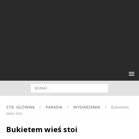
STR. GŁÓWNA
PARAFIA
WYDARZENIA
Bukietem
wieś stoi
Bukietem wieś stoi