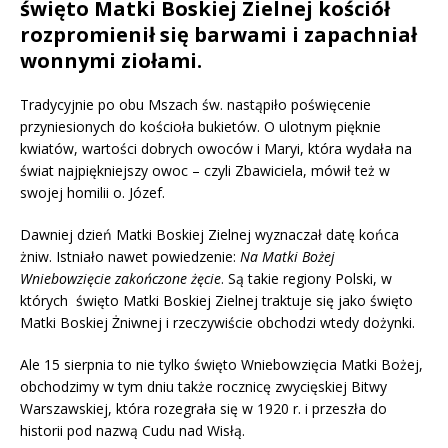
święto Matki Boskiej Zielnej kościół
rozpromienił się barwami i zapachniał
wonnymi ziołami.
Tradycyjnie po obu Mszach św. nastąpiło poświęcenie
przyniesionych do kościoła bukietów. O ulotnym pięknie
kwiatów, wartości dobrych owoców i Maryi, która wydała na
świat najpiękniejszy owoc – czyli Zbawiciela, mówił też w
swojej homilii o. Józef.
Dawniej dzień Matki Boskiej Zielnej wyznaczał datę końca
żniw. Istniało nawet powiedzenie:
Na Matki Bożej
Wniebowzięcie zakończone żęcie
. Są takie regiony Polski, w
których święto Matki Boskiej Zielnej traktuje się jako święto
Matki Boskiej Żniwnej i rzeczywiście obchodzi wtedy dożynki.
Ale 15 sierpnia to nie tylko święto Wniebowzięcia Matki Bożej,
obchodzimy w tym dniu także rocznicę zwycięskiej Bitwy
Warszawskiej, która rozegrała się w 1920 r. i przeszła do
historii pod nazwą Cudu nad Wisłą.