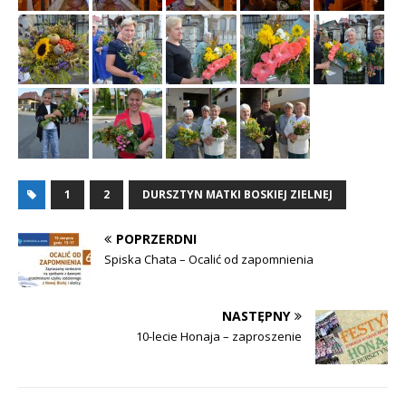
1
2
DURSZTYN MATKI BOSKIEJ ZIELNEJ
POPRZERDNI
Spiska Chata – Ocalić od zapomnienia
NASTĘPNY
10-lecie Honaja – zaproszenie