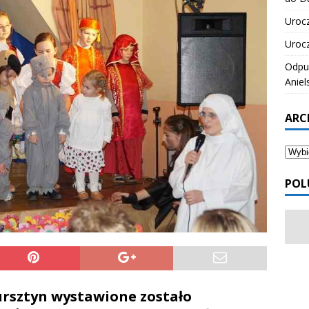
Urocz
Urocz
Odpus
Aniel
ARC
POL
ursztyn wystawione zostało