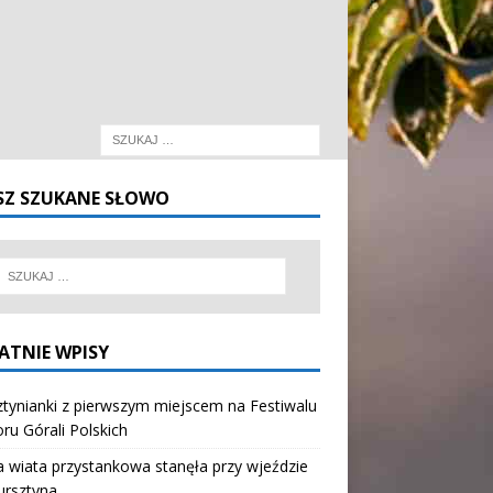
SZ SZUKANE SŁOWO
ATNIE WPISY
tynianki z pierwszym miejscem na Festiwalu
oru Górali Polskich
wiata przystankowa stanęła przy wjeździe
ursztyna