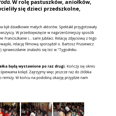
roda.
W rolę pastuszków, aniołków,
ieliły się dzieci przedszkolne,
ia byli dziadkowie małych aktorów. Spektakl przygotowały
i wszyscy. W przedsięwzięcie w najprzeróżniejszy sposób
e Franciszkanie i… sami Jubilaci. Relację zdjęciową z tego
ajski, relację filmową sporządził o. Bartosz Prusiewicz
) sprawozdanie znalazło się też w “Tygodniku
sełka będą wystawione po raz drugi.
Kończy się okres
śpiewania kolęd. Zajrzyjmy więc jeszcze raz do żłóbka
do remizy. W końcu na podobną okazję przyjdzie nam