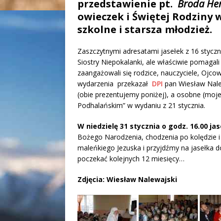
przedstawienie pt.
Broda He
owieczek i Świętej Rodziny wc
szkolne i starsza młodzież.
Zaszczytnymi adresatami jasełek z 16 styczn
Siostry Niepokalanki, ale właściwie pomagal
zaangażowali się rodzice, nauczyciele, Ojcowi
wydarzenia przekazał
DPI
pan Wiesław Nalew
(obie prezentujemy poniżej), a osobne (moje
Podhalańskim” w wydaniu z 21 stycznia.
W niedzielę 31 stycznia o godz. 16.00 ja
Bożego Narodzenia, chodzenia po kolędzie i 
maleńkiego Jezuska i przyjdźmy na jasełka 
poczekać kolejnych 12 miesięcy…
Zdjęcia: Wiesław Nalewajski