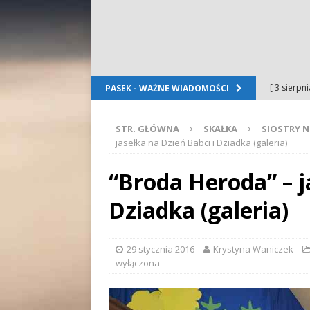
[ 3 sierpn
PASEK - WAŻNE WIADOMOŚCI
Dursztyn
STR. GŁÓWNA
SKAŁKA
SIOSTRY N
[ 2 sierpn
jasełka na Dzień Babci i Dziadka (galeria)
[ 2 sierpn
“Broda Heroda” – j
OGŁOSZE
Dziadka (galeria)
[ 2 sierpn
WYDARZE
29 stycznia 2016
Krystyna Waniczek
[ 5 sierpn
wyłączona
Folkloru G