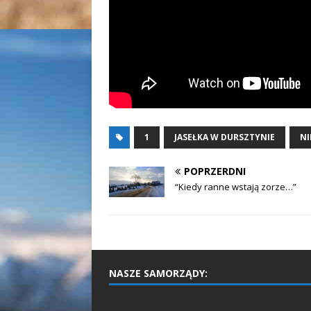
1
JASEŁKA W DURSZTYNIE
NI
POPRZERDNI
“Kiedy ranne wstają zorze…”
NASZE SAMORZĄDY: