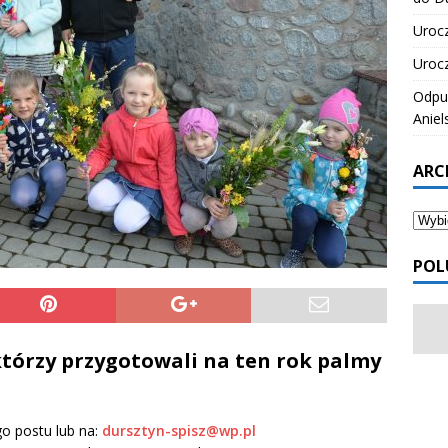
Urocz
Urocz
Odpus
Aniel
ARC
POL
którzy przygotowali na ten rok palmy
go postu lub na:
dursztyn-spisz@wp.pl