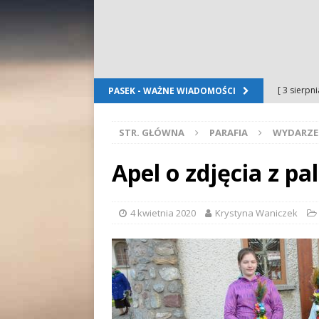
[ 3 sierpn
PASEK - WAŻNE WIADOMOŚCI
Dursztyn
STR. GŁÓWNA
PARAFIA
WYDARZE
[ 2 sierpn
[ 2 sierpn
Apel o zdjęcia z pa
OGŁOSZE
[ 2 sierpn
4 kwietnia 2020
Krystyna Waniczek
WYDARZE
[ 5 sierpn
Folkloru G