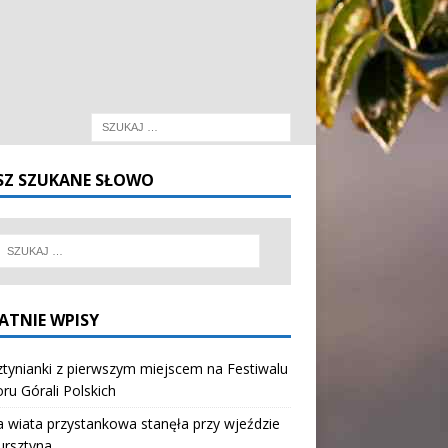
SZ SZUKANE SŁOWO
ATNIE WPISY
tynianki z pierwszym miejscem na Festiwalu
oru Górali Polskich
wiata przystankowa stanęła przy wjeździe
ursztyna