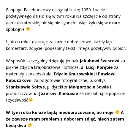
Fanpage Facebookowy osiągnął liczbę 1050. I wiele
pozytywnego działo się w tym roku! Na szczęście od strony
administratorskiej nic się nie sypnęło, więc żyło się w miarę
spokojnie
I jak co roku, dziękuję za każde dobre słowo, każdy lajk,
komentarz, zdjęcie, podesłany tekst i mega pozytywny odbiór.
W sposób szczególny dziękuję jednak
Jakubowi Świstowi
za
piękne zdjęcia krajobrazowe i lotnicze,
s. Łucji Porębie
za
materiały z przedszkola,
Edycie Knurowskiej
i
Pawłowi
Kubuszkowi
za pogotowie fotograficzne, p. sołtys
Stanisławie Sołtys,
p. dyrektor
Małgorzacie Sowie
i
proboszczowi
o. Józefowi Kiełbasie
za niesłabnące poparcie
i życzliwość
W tym roku kolaże będą niedopracowane, bo moje
A
że zawsze mam problem z doborem zdjęć, niech zatem
będą dwa