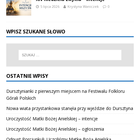
5 lipca 2026
Krystyna Waniczek
0
WPISZ SZUKANE SŁOWO
OSTATNIE WPISY
Dursztynianki z pierwszym miejscem na Festiwalu Folkloru
Górali Polskich
Nowa wiata przystankowa stanęła przy wjeździe do Dursztyna
Uroczystość Matki Bożej Anielskiej – intencje
Uroczystość Matki Bożej Anielskiej – ogłoszenia
Odpust Porcjunkuli. Uczciliśmy Matkę Bożą Anielską