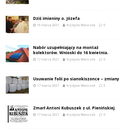
Dziś imieniny o. Józefa
19 marca 2021
Krystyna Waniczek
0
Nabór uzupełniający na montaż
kolektorów. Wnioski do 16 kwietnia.
17 marca 2021
Krystyna Waniczek
0
Usuwanie folii po sianokiszonce – zmiany
17 marca 2021
Krystyna Waniczek
0
Zmarł Antoni Kubuszek z ul. Pienińskiej
17 marca 2021
Krystyna Waniczek
0