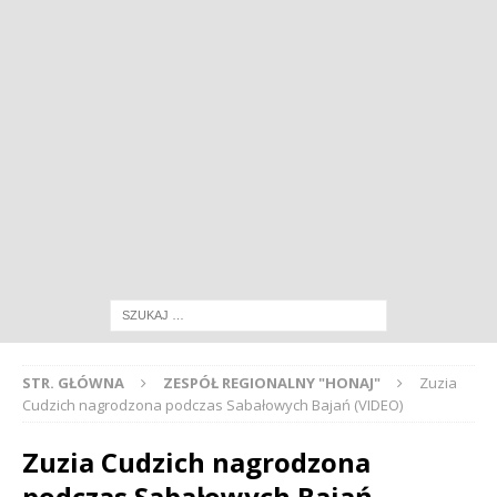
STR. GŁÓWNA
ZESPÓŁ REGIONALNY "HONAJ"
Zuzia
Cudzich nagrodzona podczas Sabałowych Bajań (VIDEO)
Zuzia Cudzich nagrodzona
podczas Sabałowych Bajań