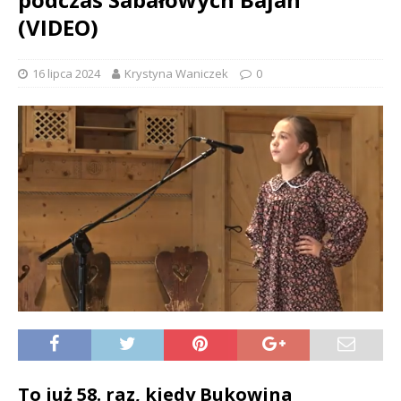
(VIDEO)
16 lipca 2024
Krystyna Waniczek
0
To już 58. raz, kiedy Bukowina