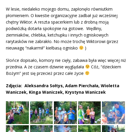
W lesie, niedaleko mojego domu, zapłonęło równiutkim
płomieniem. O kwestie organizacyjne zadbał już wcześniej
chętny Wiktor. A reszta spacerkiem lub z drobną moją
podwiózką dotarła spokojnie na gotowe. Wędliny,
ziemniaków, chlebka, ketchupku i innych ogniskowych
rarytasków nie zabrakło. No może trochę Wiktorowi (przez
nieuwagę “nakarmił” kiełbasą ognisko
)
Słońce dopisało, komory nie cięły, zabawa była więc więcej niż
przednia. A że czasem dziwnie wyglądała
Cóż, “dzieckiem
Bożym” jest się przecież przez całe życie
Zdjęcia: Aleksandra Sołtys, Adam Pierchała, Wioletta
Waniczek, Kinga Waniczek, Krystyna Waniczek