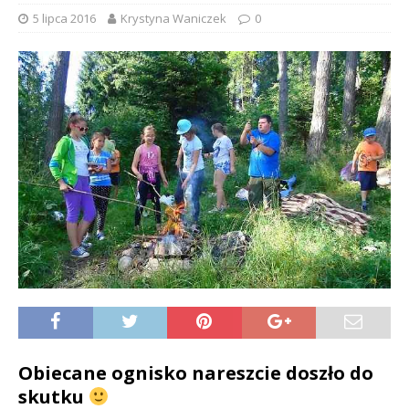
5 lipca 2016
Krystyna Waniczek
0
Obiecane ognisko nareszcie doszło do
skutku