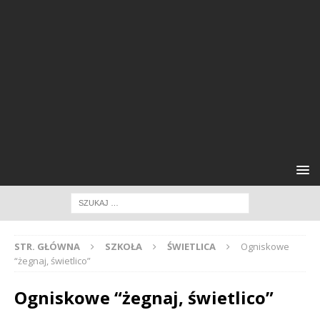
STR. GŁÓWNA
SZKOŁA
ŚWIETLICA
Ogniskowe
“żegnaj, świetlico”
Ogniskowe “żegnaj, świetlico”