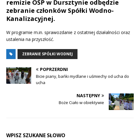
remizie OSP w Dursztynie odbędzie
zebranie członków Spółki Wodno-
Kanalizacyjnej.
W programie m.in. sprawozdanie z ostatniej działalności oraz
ustalenia na przyszłość.
ZEBRANIE SPÓŁKI WODNEJ
POPRZERDNI
Bicie piany, bańki mydlane i uśmiechy od ucha do
ucha
NASTĘPNY
Boże Ciało w obiektywie
WPISZ SZUKANE SŁOWO