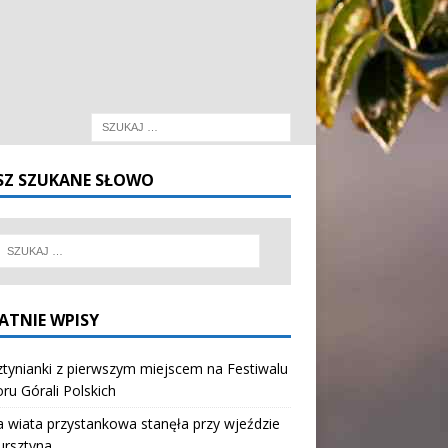
SZ SZUKANE SŁOWO
ATNIE WPISY
tynianki z pierwszym miejscem na Festiwalu
oru Górali Polskich
wiata przystankowa stanęła przy wjeździe
ursztyna