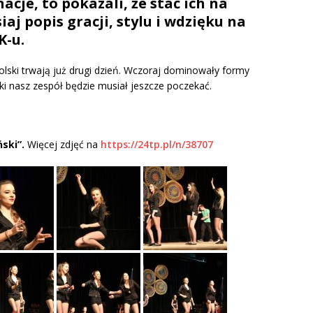
acje, to pokazali, że stać ich na
iaj popis gracji, stylu i wdzięku na
K-u.
lski trwają już drugi dzień. Wczoraj dominowały formy
ki nasz zespół będzie musiał jeszcze poczekać.
ski”.
Więcej zdjęć na
https://24tp.pl/n/38707