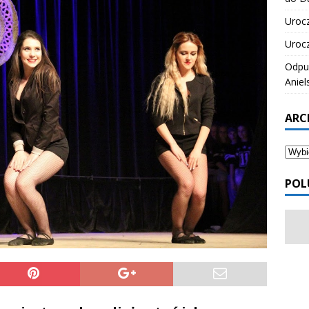
Urocz
Urocz
Odpus
Aniel
ARC
POL