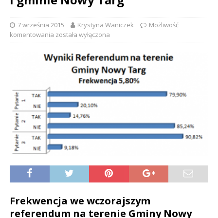
7 września 2015
Krystyna Waniczek
Możliwość
komentowania
została wyłączona
Frekwencja we wczorajszym
referendum na terenie Gminy Nowy