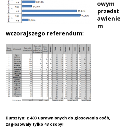
owym
przedst
awienie
m
wczorajszego referendum:
Dursztyn: z 403 uprawnionych do głosowania osób,
zagłosowały tylko 43 osoby!