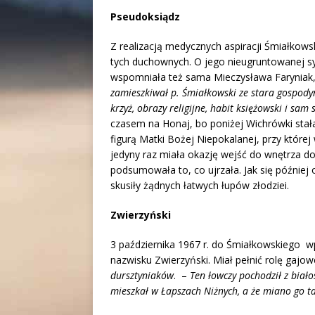
Pseudoksiądz
Z realizacją medycznych aspiracji Śmiałkowsk
tych duchownych. O jego nieugruntowanej sy
wspomniała też sama Mieczysława Faryniak,
zamieszkiwał p. Śmiałkowski ze stara gospodyn
krzyż, obrazy religijne, habit księżowski i sa
czasem na Honaj, bo poniżej Wichrówki stał
figurą Matki Bożej Niepokalanej, przy które
jedyny raz miała okazję wejść do wnętrza 
podsumowała to, co ujrzała. Jak się później
skusiły żądnych łatwych łupów złodziei.
Zwierzyński
3 października 1967 r. do Śmiałkowskiego wp
nazwisku Zwierzyński. Miał pełnić rolę gajow
dursztyniaków
. –
Ten łowczy pochodził z biało
mieszkał w Łapszach Niżnych, a że miano go t