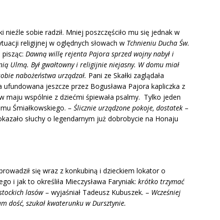
i nieźle sobie radził. Mniej poszczęściło mu się jednak w
tuacji religijnej w oględnych słowach w
Tchnieniu Ducha Św.
 pisząc:
Dawną willę rejenta Pajora sprzed wojny nabył i
ią Ulmą. Był gwałtowny i religijnie niejasny.
W domu miał
m sobie nabożeństwa urządzał.
Pani ze Skałki zaglądała
a ufundowana jeszcze przez Bogusława Pajora kapliczka z
j w maju wspólnie z dziećmi śpiewała psalmy. Tylko jeden
domu Śmiałkowskiego. –
Ślicznie urządzone pokoje, dostatek
–
 okazało słuchy o legendarnym już dobrobycie na Honaju
rowadził się wraz z konkubiną i dzieckiem lokator o
ego i jak to określiła Mieczysława Faryniak:
krótko trzymać
stockich lasów
– wyjaśniał Tadeusz Kubuszek. –
Wcześniej
am dość, szukał kwaterunku w Dursztynie.