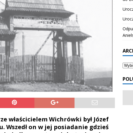
Urocz
Urocz
Odpus
Aniel
ARC
POL
e właścicielem Wichrówki był Józef
 Wszedł on w jej posiadanie gdzieś