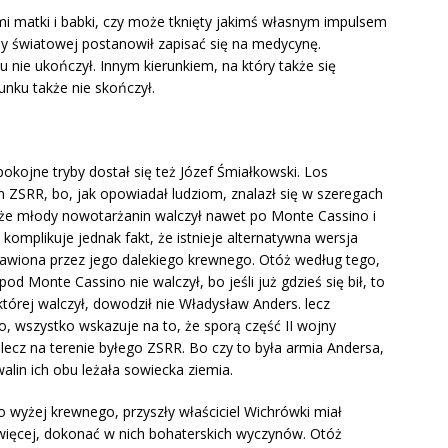
i matki i babki, czy może tknięty jakimś własnym impulsem
y światowej postanowił zapisać się na medycynę.
 nie ukończył. Innym kierunkiem, na który także się
runku także nie skończył.
okojne tryby dostał się też Józef Śmiałkowski. Los
n ZSRR, bo, jak opowiadał ludziom, znalazł się w szeregach
ą, że młody nowotarżanin walczył nawet po Monte Cassino i
omplikuje jednak fakt, że istnieje alternatywna wersja
awiona przez jego dalekiego krewnego. Otóż według tego,
od Monte Cassino nie walczył, bo jeśli już gdzieś się bił, to
której walczył, dowodził nie Władysław Anders. lecz
o, wszystko wskazuje na to, że sporą część II wojny
 lecz na terenie byłego ZSRR. Bo czy to była armia Andersa,
alin ich obu leżała sowiecka ziemia.
wyżej krewnego, przyszły właściciel Wichrówki miał
o więcej, dokonać w nich bohaterskich wyczynów. Otóż