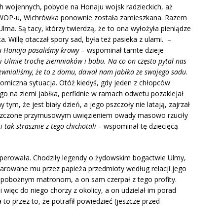
 wojennych, pobycie na Honaju wojsk radzieckich, aż
at WOP-u, Wichrówka ponownie została zamieszkana. Razem
lma. Są tacy, którzy twierdzą, że to ona wyłożyła pieniądze
Willę otaczał spory sad, była też pasieka z ulami. –
żu Honaja pasaliśmy krowy
– wspominał tamte dzieje
 i Ulmie trochę ziemniaków i bobu. Na co on często pytał nas
pewnialiśmy, że to z domu, dawał nam jabłka ze swojego sadu
.
omiczna sytuacja. Otóż kiedyś, gdy jeden z chłopców
ego na ziemi jabłka, perfidnie w ramach odwetu pozaklejał
tym, że jest biały dzień, a jego pszczoły nie latają, zajrzał
łoszczone przymusowym uwięzieniem owady masowo rzuciły
 tak strasznie z tego chichotali –
wspominał tę dziecięcą
sperowała. Chodziły legendy o żydowskim bogactwie Ulmy,
 Darowane mu przez papieża przedmioty według relacji jego
pobożnym matronom, a on sam czerpał z tego profity.
ali więc do niego chorzy z okolicy, a on udzielał im porad
 to przez to, że potrafił powiedzieć (jeszcze przed