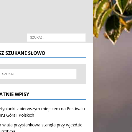
SZ SZUKANE SŁOWO
ATNIE WPISY
tynianki z pierwszym miejscem na Festiwalu
oru Górali Polskich
wiata przystankowa stanęła przy wjeździe
ursztyna