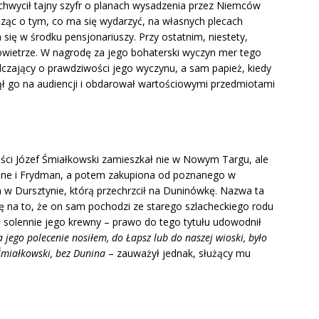
hwycił tajny szyfr o planach wysadzenia przez Niemców
dząc o tym, co ma się wydarzyć, na własnych plecach
się w środku pensjonariuszy. Przy ostatnim, niestety,
owietrze. W nagrodę za jego bohaterski wyczyn mer tego
czający o prawdziwości jego wyczynu, a sam papież, kiedy
yjął go na audiencji i obdarował wartościowymi przedmiotami
ości Józef Śmiałkowski zamieszkał nie w Nowym Targu, ale
Niżne i Frydman, a potem zakupiona od poznanego w
a w Dursztynie, którą przechrzcił na Duninówkę. Nazwa ta
się na to, że on sam pochodzi ze starego szlacheckiego rodu
 solennie jego krewny – prawo do tego tytułu udowodnił
na jego polecenie nosiłem, do Łapsz lub do naszej wioski, było
miałkowski, bez Dunina
– zauważył jednak, służący mu