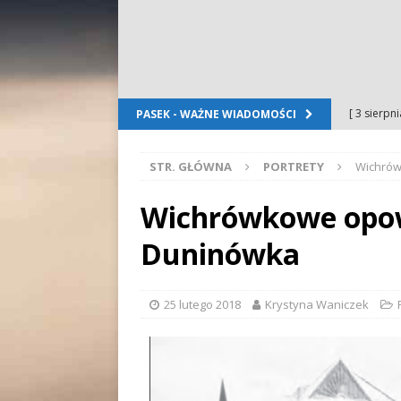
[ 3 sierpn
PASEK - WAŻNE WIADOMOŚCI
Dursztyn
STR. GŁÓWNA
PORTRETY
Wichrów
[ 2 sierpn
[ 2 sierpn
Wichrówkowe opowie
OGŁOSZE
Duninówka
[ 2 sierpn
WYDARZE
25 lutego 2018
Krystyna Waniczek
[ 5 sierpn
Folkloru G