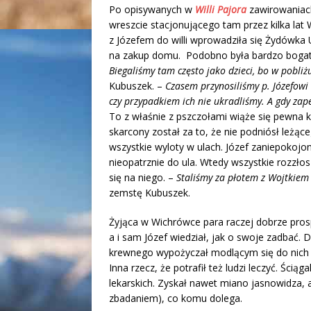
Po opisywanych w
Willi Pajora
zawirowaniach
wreszcie stacjonującego tam przez kilka l
z Józefem do willi wprowadziła się Żydówka U
na zakup domu. Podobno była bardzo bogata. 
Biegaliśmy tam często jako dzieci, bo w pobli
Kubuszek. –
Czasem przynosiliśmy p. Józefowi
czy przypadkiem ich nie ukradliśmy. A gdy za
To z właśnie z pszczołami wiąże się pewna k
skarcony został za to, że nie podniósł leżąc
wszystkie wyloty w ulach. Józef zaniepokojony 
nieopatrznie do ula. Wtedy wszystkie rozz
się na niego. –
Staliśmy za płotem z Wojtkiem i
zemstę Kubuszek.
Żyjąca w Wichrówce para raczej dobrze pro
a i sam Józef wiedział, jak o swoje zadbać.
krewnego wypożyczał modlącym się do nich 
Inna rzecz, że potrafił też ludzi leczyć. Ściąg
lekarskich. Zyskał nawet miano jasnowidza, a
zbadaniem), co komu dolega.