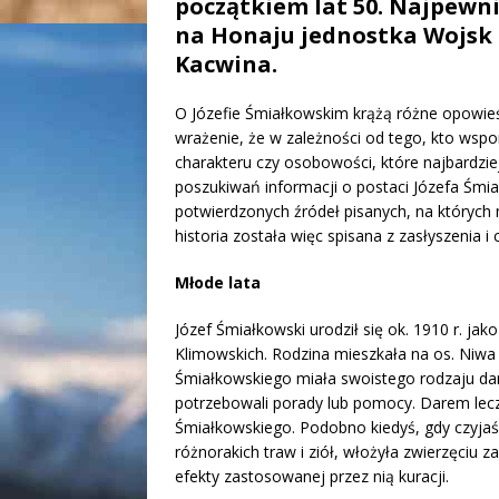
początkiem lat 50. Najpewni
na Honaju jednostka Wojsk 
Kacwina.
O Józefie Śmiałkowskim krążą różne opowieś
wrażenie, że w zależności od tego, kto wsp
charakteru czy osobowości, które najbardzie
poszukiwań informacji o postaci Józefa Śmia
potwierdzonych źródeł pisanych, na których 
historia została więc spisana z zasłyszenia 
Młode lata
Józef Śmiałkowski urodził się ok. 1910 r. jak
Klimowskich. Rodzina mieszkała na os. Niw
Śmiałkowskiego miała swoistego rodzaju dar le
potrzebowali porady lub pomocy. Darem lecze
Śmiałkowskiego. Podobno kiedyś, gdy czyjaś 
różnorakich traw i ziół, włożyła zwierzęciu z
efekty zastosowanej przez nią kuracji.