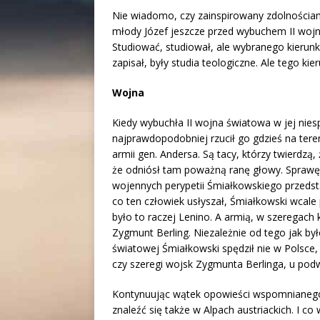
Nie wiadomo, czy zainspirowany zdolnościam
młody Józef jeszcze przed wybuchem II wojn
Studiować, studiował, ale wybranego kierunku
zapisał, były studia teologiczne. Ale tego kie
Wojna
Kiedy wybuchła II wojna światowa w jej niesp
najprawdopodobniej rzucił go gdzieś na tere
armii gen. Andersa. Są tacy, którzy twierdz
że odniósł tam poważną ranę głowy. Sprawę k
wojennych perypetii Śmiałkowskiego przedst
co ten człowiek usłyszał, Śmiałkowski wcale p
było to raczej Lenino. A armią, w szeregach 
Zygmunt Berling. Niezależnie od tego jak był
światowej Śmiałkowski spędził nie w Polsce,
czy szeregi wojsk Zygmunta Berlinga, u podw
Kontynuując wątek opowieści wspomnianego 
znaleźć się także w Alpach austriackich. I c