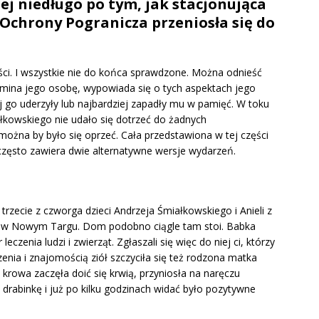
ej niedługo po tym, jak stacjonująca
Ochrony Pogranicza przeniosła się do
ci. I wszystkie nie do końca sprawdzone. Można odnieść
omina jego osobę, wypowiada się o tych aspektach jego
j go uderzyły lub najbardziej zapadły mu w pamięć. W toku
łkowskiego nie udało się dotrzeć do żadnych
można by było się oprzeć. Cała przedstawiona w tej części
i często zawiera dwie alternatywne wersje wydarzeń.
o trzecie z czworga dzieci Andrzeja Śmiałkowskiego i Anieli z
a w Nowym Targu. Dom podobno ciągle tam stoi. Babka
czenia ludzi i zwierząt. Zgłaszali się więc do niej ci, którzy
nia i znajomością ziół szczyciła się też rodzona matka
krowa zaczęła doić się krwią, przyniosła na naręczu
a drabinkę i już po kilku godzinach widać było pozytywne