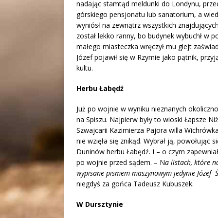
nadając stamtąd meldunki do Londynu, przec
górskiego pensjonatu lub sanatorium, a wie
wyniósł na zewnątrz wszystkich znajdujących 
został lekko ranny, bo budynek wybuchł w p
małego miasteczka wręczył mu glejt zaświad
Józef pojawił się w Rzymie jako pątnik, prz
kultu.
Herbu Łabędź
Już po wojnie w wyniku nieznanych okoliczn
na Spiszu. Najpierw były to wioski Łapsze 
Szwajcarii Kazimierza Pajora willa Wichrówk
nie wzięła się znikąd. Wybrał ją, powołując 
Duninów herbu Łabędź. I – o czym zapewniał
po wojnie przed sądem. – N
a listach, które 
wypisane pismem maszynowym jedynie Józef Ś
niegdyś za gońca Tadeusz Kubuszek.
W Dursztynie