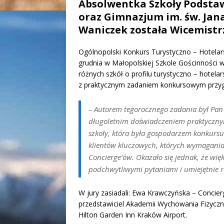
Absolwentka Szkoły Podstawo
oraz Gimnazjum im. św. Jan
Waniczek została Wicemistrz
Ogólnopolski Konkurs Turystyczno – Hotelars
grudnia w Małopolskiej Szkole Gościnności w 
różnych szkół o profilu turystyczno – hotela
z praktycznym zadaniem konkursowym przygo
– Autorem tegorocznego zadania był Pan
długoletnim doświadczeniem praktyczny
szkoły, która była gospodarzem konkurs
klientów kluczowych, których wymagania
Concierge’ów. Okazało się jednak, że wię
podchwytliwymi pytaniami i umiejętnie 
W jury zasiadali: Ewa Krawczyńska – Concie
przedstawiciel Akademii Wychowania Fizyczn
Hilton Garden Inn Kraków Airport.