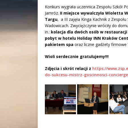
Konkurs wygrała uczennica Zespołu Szkół P
Jamróz.
II miejsce wywalczyła Wioletta
Targu
, a III zajęła Kinga Kachnik z Zespołu
Wadowicach. Zwyciężczynie wróciły do domu 
in.:
kolacja dla dwóch osób w restauracj
pobyt w hotelu Holiday INN Kraków Cent
pakietem spa
oraz liczne gadżety firmow
Wioli serdecznie gratulujemy!!!
Zdjęcia i skrót relacji z
https://www.zsp.e
do-sukcesu-mistrz-goscinnosci-concierg