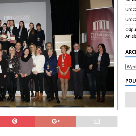
Urocz
Urocz
Odpus
Aniel
ARC
POL