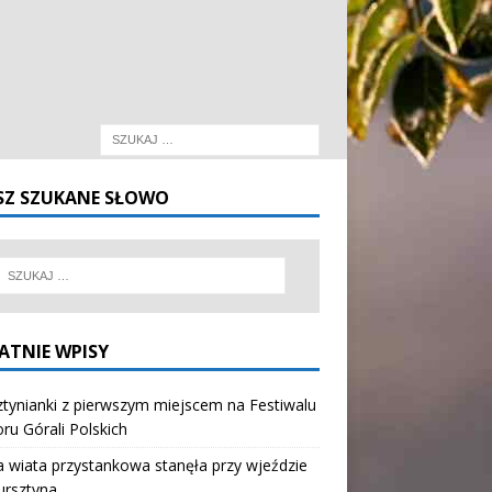
SZ SZUKANE SŁOWO
ATNIE WPISY
tynianki z pierwszym miejscem na Festiwalu
oru Górali Polskich
wiata przystankowa stanęła przy wjeździe
ursztyna