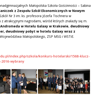
onadgimnazjalnych Małopolska Szkoła Gościnności – Sabina
 Waniczek z Zespołu Szkół Ekonomicznych w Nowym
 Szkół Nr 3 im. ks. profesora Józefa Tischnera w
z atrakcyjnymi nagrodami, wśród których znalazły się m.
i Andromeda w Hotelu Galaxy w Krakowie
,
dwudniowy
er, dwudniowy pobyt w hotelu Galaxy wraz z
e Województwa Małopolskiego, ZSP MSG i WSTiE.
du.pl/index.php/szkola/konkurs-hotelarski/1568-klucz-
e-2016-wybrany