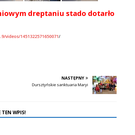
dniowym dreptaniu stado dotarło
a.9/videos/1451322571650071
/
NASTĘPNY
Dursztyńskie sanktuaria Maryi
 TEN WPIS!