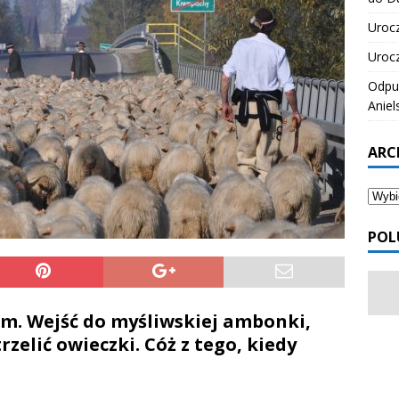
Urocz
Urocz
Odpus
Aniel
ARC
POL
iem. Wejść do myśliwskiej ambonki,
zelić owieczki. Cóż z tego, kiedy