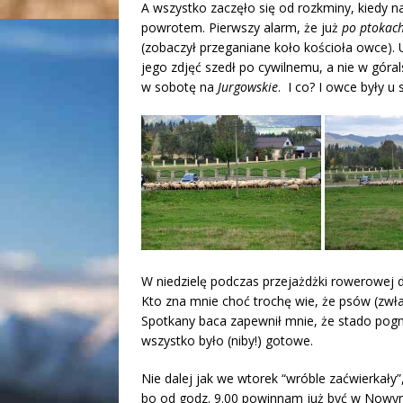
A wszystko zaczęło się od rozkminy, kiedy 
powrotem. Pierwszy alarm, że już
po ptokac
(zobaczył przeganiane koło kościoła owce). U
jego zdjęć szedł po cywilnemu, a nie w góral
w sobotę na
Jurgowskie
. I co? I owce były u 
W niedzielę podczas przejażdżki rowerowej 
Kto zna mnie choć trochę wie, że psów (zwła
Spotkany baca zapewnił mnie, że stado pogn
wszystko było (niby!) gotowe.
Nie dalej jak we wtorek “wróble zaćwierkały”
bo od godz. 9.00 powinnam już być w Nowy