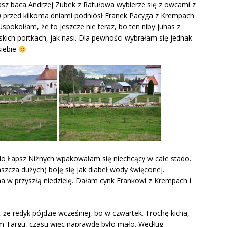
nasz baca Andrzej Zubek z Ratułowa wybierze się z owcami z
h
przed kilkoma dniami podniósł Franek Pacyga z Krempach
spokoiłam, że to jeszcze nie teraz, bo ten niby juhas z
skich portkach, jak nasi. Dla pewności wybrałam się jednak
siebie
do Łapsz Niżnych wpakowałam się niechcący w całe stado.
szcza dużych) boję się jak diabeł wody święconej.
a w przyszłą niedzielę. Dałam cynk Frankowi z Krempach i
, że redyk pójdzie wcześniej, bo w czwartek. Trochę kicha,
m Targu, czasu więc naprawdę było mało. Według