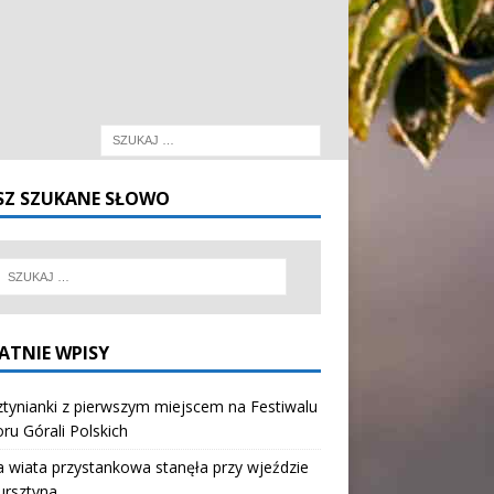
SZ SZUKANE SŁOWO
ATNIE WPISY
tynianki z pierwszym miejscem na Festiwalu
oru Górali Polskich
wiata przystankowa stanęła przy wjeździe
ursztyna