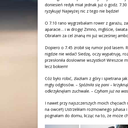
doniesień redyk miał jednak już o godz. 7.30
ryzykuję! Najwyżej nic z tego nie będzie!
O 7.10 rano wygrzebałam rower z garażu, za
aparacie… i w drogę! Zimno, mgliście, świata 
Obrałam za cel znaną mi już wcześniej amb
Dopiero o 7.45 zrobił się rumor pod lasem. R
nigdzie nie widać! Siedzę, oczy wypatruję, r
przesłoniła dosłownie wszystko!! Wreszcie mig
lecz bokiem!
Cóż było robić, zlazłam z góry i spietrana ja
mgły odgłosów.
– Spóźniła się pani –
krzykną
odkrzyknęłam zuchwale.
– Czyham już na was 
I nawet przy najszczerszych moich chęciach n
na owce!!) Ustrzeliłam rozmownego juhasa i 2
pognałam do domu, licząc na to, że może ch