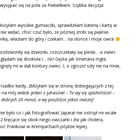
 wysypać się na pola za Piekiełkiem. Szybka decyzja:
łożyłam wysokie gumiaczki, sprawdziłam baterię i kartę w
nie widać, choć czuć było, że później zrobi się pięknie.
onkę, wlazłam do góry i czekam… na słońce i moje owce
ozdzwoniły się dzwonki, rozszczekały się pieski… a owiec
ozglądam się dookoła i… nic! Gęsta jak śmietana mgła
nęły mi w dali kontury owiec. I, o zgrozo! szły nie na mnie,
k rzadko kiedy, zbliżyłam się w stronę dobiegających z tej
ł na mój widok jeden z juhasów!
– To wy się spóźniliście! –
dobrych 20 minut, a wy poszliście jakoś inaczej!
ie było co i jak fotografować (aparat nie ostrzył mi wcale
 kręcące się obok niego owczarki i zła jak cholera,
oć Frankowi w Krempachach pójdzie lepiej.