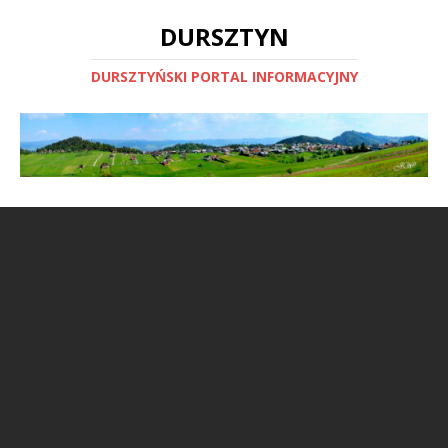
DURSZTYN
DURSZTYŃSKI PORTAL INFORMACYJNY