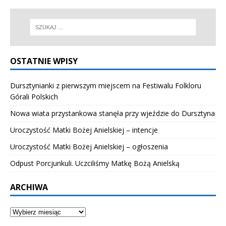
OSTATNIE WPISY
Dursztynianki z pierwszym miejscem na Festiwalu Folkloru
Górali Polskich
Nowa wiata przystankowa stanęła przy wjeździe do Dursztyna
Uroczystość Matki Bożej Anielskiej – intencje
Uroczystość Matki Bożej Anielskiej – ogłoszenia
Odpust Porcjunkuli. Uczciliśmy Matkę Bożą Anielską
ARCHIWA