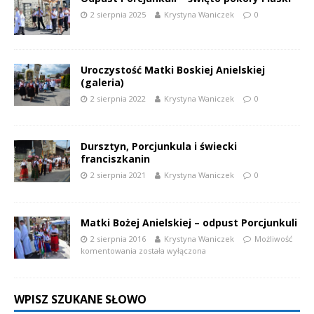
2 sierpnia 2025
Krystyna Waniczek
0
Uroczystość Matki Boskiej Anielskiej
(galeria)
2 sierpnia 2022
Krystyna Waniczek
0
Dursztyn, Porcjunkula i świecki
franciszkanin
2 sierpnia 2021
Krystyna Waniczek
0
Matki Bożej Anielskiej – odpust Porcjunkuli
2 sierpnia 2016
Krystyna Waniczek
Możliwość
komentowania
została wyłączona
WPISZ SZUKANE SŁOWO