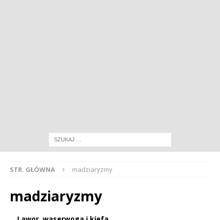
STR. GŁÓWNA
madziaryzmy
madziaryzmy
Lawor, waserwoga i kiefa