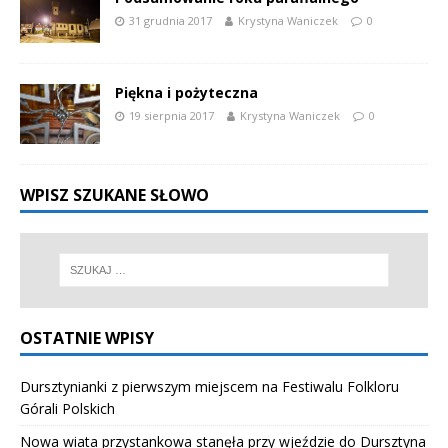
31 grudnia 2017
Krystyna Waniczek
0
Piękna i pożyteczna
19 sierpnia 2017
Krystyna Waniczek
0
WPISZ SZUKANE SŁOWO
OSTATNIE WPISY
Dursztynianki z pierwszym miejscem na Festiwalu Folkloru
Górali Polskich
Nowa wiata przystankowa stanęła przy wjeździe do Dursztyna