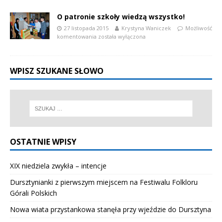
O patronie szkoły wiedzą wszystko!
27 listopada 2015
Krystyna Waniczek
Możliwość
komentowania
została wyłączona
WPISZ SZUKANE SŁOWO
OSTATNIE WPISY
XIX niedziela zwykła – intencje
Dursztynianki z pierwszym miejscem na Festiwalu Folkloru
Górali Polskich
Nowa wiata przystankowa stanęła przy wjeździe do Dursztyna