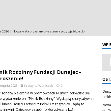
ia 2026 ]
Nowa wiata przystankowa stanęła przy wjeździe do
a
NA BIEŻĄCO
WPI
ia 2026 ]
Uroczystość Matki Bożej Anielskiej – intencje
INTENCJE
ia 2026 ]
Uroczystość Matki Bożej Anielskiej – ogłoszenia
NIA
nik Rodzinny Fundacji Dunajec –
ia 2026 ]
Odpust Porcjunkuli. Uczciliśmy Matkę Bożą Anielską
roszenie!
OST
NIA
ierpnia 2023
Krystyna Waniczek
0
ia 2026 ]
Dursztynianki z pierwszym miejscem na Festiwalu
Dursz
 sobotę 5 sierpnia w Sromowcach Niżnych odbędzie się
Folkl
ie wydarzenie pn. “Piknik Rodzinny”! Wystąpią charytatywnie
órali Polskich
ZESPÓŁ REGIONALNY "HONAJ"
i lubiani soliści i artyści z Polski i z zagranicy. Będą to
Nowa 
y innymi: Dziecięcy zespół folklorystyczny
[…]
do D