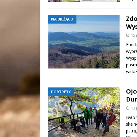
Zdo
NA BIEŻĄCO
Wy
15 
Funda
wypra
Wysp
pasma
widok
Ojc
PORTRETY
Dun
13 
Było 
skaln
pstrą