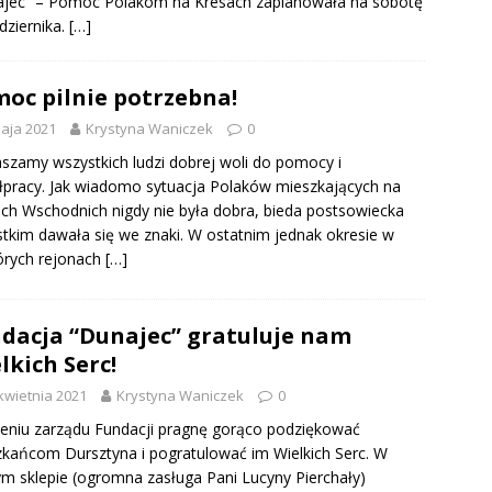
ajec” – Pomoc Polakom na Kresach zaplanowała na sobotę
dziernika.
[…]
oc pilnie potrzebna!
aja 2021
Krystyna Waniczek
0
szamy wszystkich ludzi dobrej woli do pomocy i
pracy. Jak wiadomo sytuacja Polaków mieszkających na
ch Wschodnich nigdy nie była dobra, bieda postsowiecka
tkim dawała się we znaki. W ostatnim jednak okresie w
órych rejonach
[…]
dacja “Dunajec” gratuluje nam
lkich Serc!
kwietnia 2021
Krystyna Waniczek
0
eniu zarządu Fundacji pragnę gorąco podziękować
kańcom Dursztyna i pogratulować im Wielkich Serc. W
m sklepie (ogromna zasługa Pani Lucyny Pierchały)