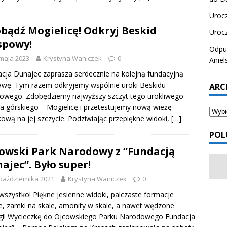
Urocz
bądź Mogielicę! Odkryj Beskid
Urocz
spowy!
Odpus
maja 2023
Krystyna Waniczek
0
Aniel
cja Dunajec zaprasza serdecznie na kolejną fundacyjną
wę. Tym razem odkryjemy wspólnie uroki Beskidu
ARC
owego. Zdobędziemy najwyższy szczyt tego urokliwego
 górskiego – Mogielicę i przetestujemy nową wieżę
ową na jej szczycie. Podziwiając przepiękne widoki,
[…]
POL
owski Park Narodowy z “Fundacją
ajec”. Było super!
października 2021
Krystyna Waniczek
0
wszystko! Piękne jesienne widoki, palczaste formacje
e, zamki na skale, amonity w skale, a nawet wędzone
gi! Wycieczkę do Ojcowskiego Parku Narodowego Fundacja