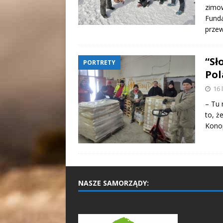
zimo
Funda
przew
“Sł
PORTRETY
Pol
16 
– Tu 
to, ż
Kono
NASZE SAMORZĄDY: