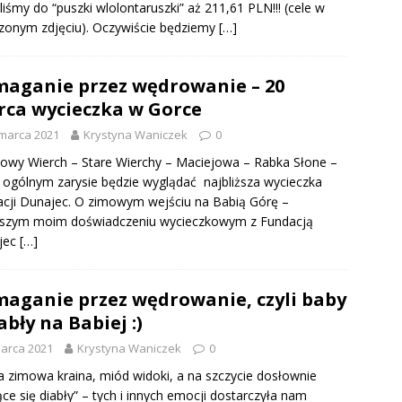
liśmy do “puszki wlolontaruszki” aż 211,61 PLN!!! (cele w
zonym zdjęciu). Oczywiście będziemy
[…]
aganie przez wędrowanie – 20
ca wycieczka w Gorce
marca 2021
Krystyna Waniczek
0
owy Wierch – Stare Wierchy – Maciejowa – Rabka Słone –
 ogólnym zarysie będzie wyglądać najbliższa wycieczka
cji Dunajec. O zimowym wejściu na Babią Górę –
wszym moim doświadczeniu wycieczkowym z Fundacją
jec
[…]
aganie przez wędrowanie, czyli baby
iabły na Babiej :)
arca 2021
Krystyna Waniczek
0
 zimowa kraina, miód widoki, a na szczycie dosłownie
ące się diabły” – tych i innych emocji dostarczyła nam