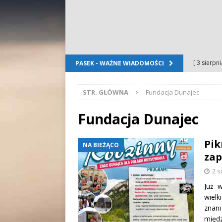
[ 3 sierpn
PASEK - WAŻNE WIADOMOŚCI
Dursztyn
STR. GŁÓWNA
Fundacja Dunajec
[ 2 sierpn
[ 2 sierpn
Fundacja Dunajec
OGŁOSZE
Pik
NA BIEŻĄCO
[ 2 sierpn
zap
WYDARZE
2 s
[ 5 sierpn
Już w
wielk
Folkloru G
znani 
międz