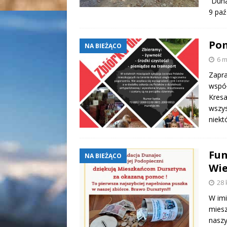
“Dun
9 paź
Pom
NA BIEŻĄCO
6 m
Zapra
współ
Kresa
wszys
niekt
Fun
NA BIEŻĄCO
Wie
28 
W imi
miesz
naszy