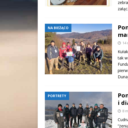
zebra
załąc
Pom
NA BIEŻĄCO
mar
14 
Kułak
tak w
Funda
pier
Duna
Pom
PORTRETY
i d
8 m
Cudna
“żeni