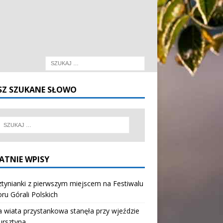
SZ SZUKANE SŁOWO
ATNIE WPISY
tynianki z pierwszym miejscem na Festiwalu
oru Górali Polskich
wiata przystankowa stanęła przy wjeździe
ursztyna