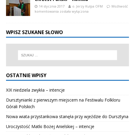
14 stycznia 2017
o. Jerzy Kulpa OFM
Możliwość
komentowania
została wyłączona
WPISZ SZUKANE SŁOWO
OSTATNIE WPISY
XIX niedziela zwykła – intencje
Dursztynianki z pierwszym miejscem na Festiwalu Folkloru
Górali Polskich
Nowa wiata przystankowa stanęła przy wjeździe do Dursztyna
Uroczystość Matki Bożej Anielskiej – intencje