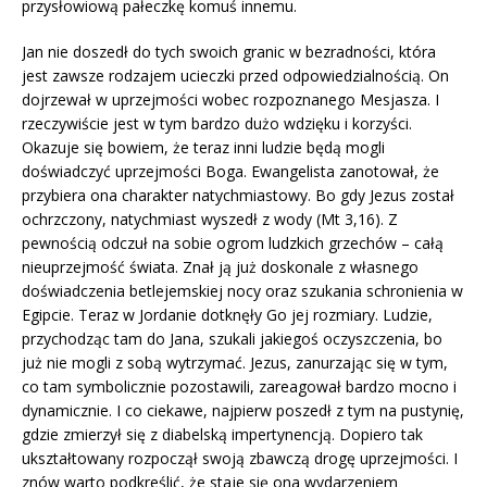
przysłowiową pałeczkę komuś innemu.
Jan nie doszedł do tych swoich granic w bezradności, która
jest zawsze rodzajem ucieczki przed odpowiedzialnością. On
dojrzewał w uprzejmości wobec rozpoznanego Mesjasza. I
rzeczywiście jest w tym bardzo dużo wdzięku i korzyści.
Okazuje się bowiem, że teraz inni ludzie będą mogli
doświadczyć uprzejmości Boga. Ewangelista zanotował, że
przybiera ona charakter natychmiastowy. Bo gdy Jezus został
ochrzczony, natychmiast wyszedł z wody (Mt 3,16). Z
pewnością odczuł na sobie ogrom ludzkich grzechów – całą
nieuprzejmość świata. Znał ją już doskonale z własnego
doświadczenia betlejemskiej nocy oraz szukania schronienia w
Egipcie. Teraz w Jordanie dotknęły Go jej rozmiary. Ludzie,
przychodząc tam do Jana, szukali jakiegoś oczyszczenia, bo
już nie mogli z sobą wytrzymać. Jezus, zanurzając się w tym,
co tam symbolicznie pozostawili, zareagował bardzo mocno i
dynamicznie. I co ciekawe, najpierw poszedł z tym na pustynię,
gdzie zmierzył się z diabelską impertynencją. Dopiero tak
ukształtowany rozpoczął swoją zbawczą drogę uprzejmości. I
znów warto podkreślić, że staje się ona wydarzeniem