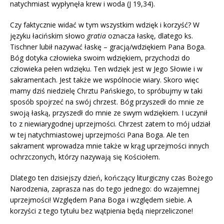
natychmiast wypłynęła krew i woda (J 19,34).
Czy faktycznie widać w tym wszystkim wdzięk i korzyść? W
języku łacińskim słowo
gratia
oznacza łaskę, dlatego ks.
Tischner lubił nazywać łaskę – gracją/wdziękiem Pana Boga.
Bóg dotyka człowieka swoim wdziękiem, przychodzi do
człowieka pełen wdzięku. Ten wdzięk jest w Jego Słowie i w
sakramentach. Jest także we wspólnocie wiary. Skoro więc
mamy dziś niedzielę Chrztu Pańskiego, to spróbujmy w taki
sposób spojrzeć na swój chrzest. Bóg przyszedł do mnie ze
swoją łaską, przyszedł do mnie ze swym wdziękiem. I uczynił
to z niewiarygodnej uprzejmości. Chrzest zatem to mój udział
w tej natychmiastowej uprzejmości Pana Boga. Ale ten
sakrament wprowadza mnie także w krąg uprzejmości innych
ochrzczonych, którzy nazywają się Kościołem.
Dlatego ten dzisiejszy dzień, kończący liturgiczny czas Bożego
Narodzenia, zaprasza nas do tego jednego: do wzajemnej
uprzejmości! Względem Pana Boga i względem siebie. A
korzyści z tego tytułu bez wątpienia będą nieprzeliczone!