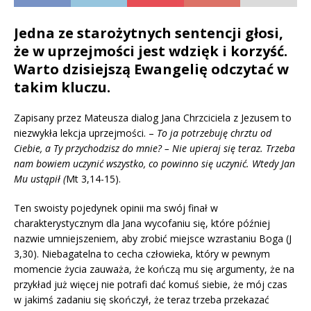
Jedna ze starożytnych sentencji głosi,
że w uprzejmości jest wdzięk i korzyść.
Warto dzisiejszą Ewangelię odczytać w
takim kluczu.
Zapisany przez Mateusza dialog Jana Chrzciciela z Jezusem to
niezwykła lekcja uprzejmości. –
To ja potrzebuję chrztu od
Ciebie, a Ty przychodzisz do mnie? – Nie upieraj się teraz. Trzeba
nam bowiem uczynić wszystko, co powinno się uczynić.
Wtedy Jan
Mu ustąpił (
Mt 3,14-15).
Ten swoisty pojedynek opinii ma swój finał w
charakterystycznym dla Jana wycofaniu się, które później
nazwie umniejszeniem, aby zrobić miejsce wzrastaniu Boga (J
3,30). Niebagatelna to cecha człowieka, który w pewnym
momencie życia zauważa, że kończą mu się argumenty, że na
przykład już więcej nie potrafi dać komuś siebie, że mój czas
w jakimś zadaniu się skończył, że teraz trzeba przekazać