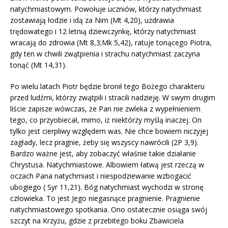
natychmiastowym. Powołuje uczniów, którzy natychmiast
zostawiają łodzie i idą za Nim (Mt 4,20), uzdrawia
trędowatego i 12 letnią dziewczynkę, którzy natychmiast
wracają do zdrowia (Mt 8,3;Mk 5,42), ratuje tonącego Piotra,
gdy ten w chwili zwątpienia i strachu natychmiast zaczyna
tonąć (Mt 14,31).
Po wielu latach Piotr będzie bronił tego Bożego charakteru
przed ludźmi, którzy zwątpili i stracili nadzieję. W swym drugim
liście zapisze wówczas, że Pan nie zwleka z wypełnieniem
tego, co przyobiecał, mimo, iż niektórzy myślą inaczej. On
tylko jest cierpliwy względem was. Nie chce bowiem niczyjej
zagłady, lecz pragnie, żeby się wszyscy nawrócili (2P 3,9).
Bardzo ważne jest, aby zobaczyć właśnie takie działanie
Chrystusa. Natychmiastowe. Albowiem łatwą jest rzeczą w
oczach Pana natychmiast i niespodziewanie wzbogacić
ubogiego ( Syr 11,21). Bóg natychmiast wychodzi w stronę
człowieka. To jest Jego niegasnące pragnienie. Pragnienie
natychmiastowego spotkania. Ono ostatecznie osiąga swój
szczyt na Krzyżu, gdzie z przebitego boku Zbawiciela