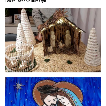
Tekst
i
fot.: SP Dursztyn