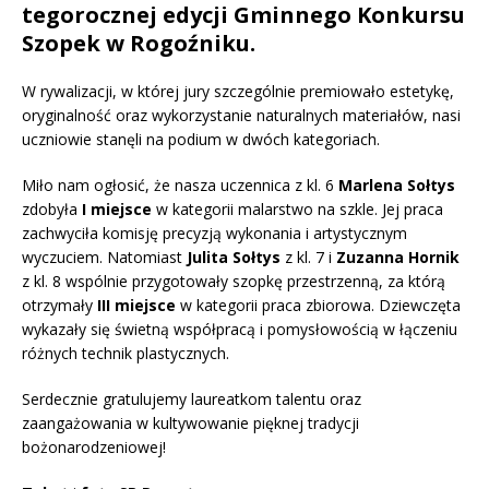
tegorocznej edycji Gminnego Konkursu
Szopek w Rogoźniku.
W rywalizacji, w której jury szczególnie premiowało estetykę,
oryginalność oraz wykorzystanie naturalnych materiałów, nasi
uczniowie stanęli na podium w dwóch kategoriach.
Miło nam ogłosić, że nasza uczennica z kl. 6
Marlena
Sołtys
zdobyła
I
miejsce
w kategorii malarstwo na szkle. Jej praca
zachwyciła komisję precyzją wykonania i artystycznym
wyczuciem. Natomiast
Julita
Sołtys
z kl. 7 i
Zuzanna
Hornik
z kl. 8 wspólnie przygotowały szopkę przestrzenną, za którą
otrzymały
III
miejsce
w kategorii praca zbiorowa. Dziewczęta
wykazały się świetną współpracą i pomysłowością w łączeniu
różnych technik plastycznych.
Serdecznie gratulujemy laureatkom talentu oraz
zaangażowania w kultywowanie pięknej tradycji
bożonarodzeniowej!