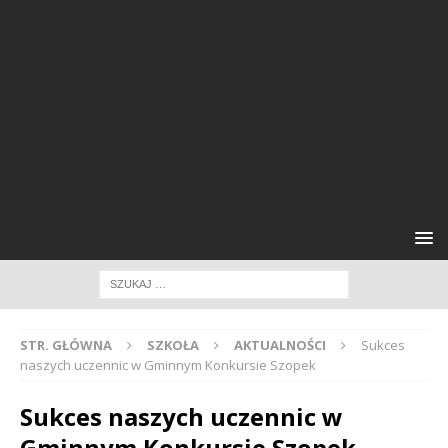
STR. GŁÓWNA
SZKOŁA
AKTUALNOŚCI
Sukces
naszych uczennic w Gminnym Konkursie Szopek
Sukces naszych uczennic w
Gminnym Konkursie Szopek