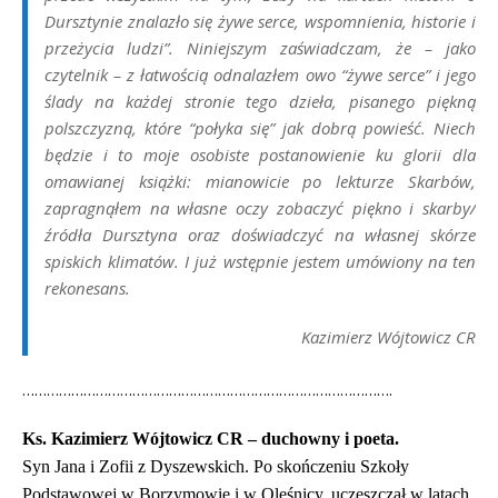
Dursztynie znalazło się żywe serce, wspomnienia, historie i
przeżycia ludzi”. Niniejszym zaświadczam, że – jako
czytelnik – z łatwością odnalazłem owo “żywe serce” i jego
ślady na każdej stronie tego dzieła, pisanego piękną
polszczyzną, które “połyka się” jak dobrą powieść. Niech
będzie i to moje osobiste postanowienie ku glorii dla
omawianej książki: mianowicie po lekturze
Skarbów,
zapragnąłem na własne oczy zobaczyć piękno i skarby/
źródła Dursztyna oraz doświadczyć na własnej skórze
spiskich klimatów. I już wstępnie jestem umówiony na ten
rekonesans.
Kazimierz Wójtowicz CR
……………………………………………………………………………….
Ks. Kazimierz Wójtowicz CR – duchowny i poeta.
Syn Jana i Zofii z Dyszewskich. Po skończeniu Szkoły
Podstawowej w Borzymowie i w Oleśnicy, uczęszczał w latach