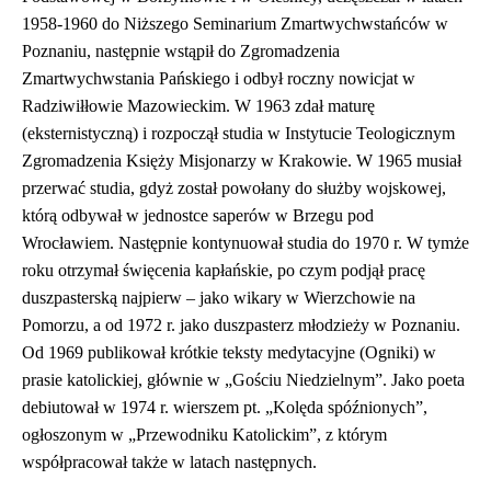
1958-1960 do Niższego Seminarium Zmartwychwstańców w
Poznaniu, następnie wstąpił do Zgromadzenia
Zmartwychwstania Pańskiego i odbył roczny nowicjat w
Radziwiłłowie Mazowieckim. W 1963 zdał maturę
(eksternistyczną) i rozpoczął studia w Instytucie Teologicznym
Zgromadzenia Księży Misjonarzy w Krakowie. W 1965 musiał
przerwać studia, gdyż został powołany do służby wojskowej,
którą odbywał w jednostce saperów w Brzegu pod
Wrocławiem. Następnie kontynuował studia do 1970 r. W tymże
roku otrzymał święcenia kapłańskie, po czym podjął pracę
duszpasterską najpierw – jako wikary w Wierzchowie na
Pomorzu, a od 1972 r. jako duszpasterz młodzieży w Poznaniu.
Od 1969 publikował krótkie teksty medytacyjne (Ogniki) w
prasie katolickiej, głównie w „Gościu Niedzielnym”. Jako poeta
debiutował w 1974 r. wierszem pt. „Kolęda spóźnionych”,
ogłoszonym w „Przewodniku Katolickim”, z którym
współpracował także w latach następnych.