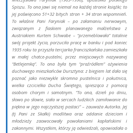
Spiszu. To ona jawi się niemal na każdej stronie książki; to
jej poświęcono 51+32 bitych stron + 34 stron wspomnień.
To właśnie Pani Faryniak – po załamaniu nerwowym,
związanym z fiaskiem planowanego małżeństwa z
Austriakiem Kurtem Schwabe – “przemeblowała” totalnie
swój projekt życia, porzuciła pracę w banku i pod koniec
1935 roku ta przyszła tercjarka franciszkańska zamieszkała
w małej chatce-pustelni, przez miejscowych nazywanej
“Betlejemką”. To ona była tym “praźródłem” ożywienia
duchowego mieszkańców Dursztyna: z biegiem lat dała się
poznać jako niezwykle skromna pustelnica i pokutnica,
wielka czcicielka Ducha Świętego, spiesząca z pomocą
osobom chorym i samotnym. “To ona, dzień po dniu,
słowo po słowie, siała w sercach ludzkich zamiłowanie do
piękna w jego najczystszej postaci” – zauważa Autorka. Jej
(tj Pani ze Skałki) modlitwa oraz oddanie dzieciom i
młodzieży zaowocowały powołaniami kapłańskimi i
zakonnymi. Wszystkim, którzy ją odwiedzali, opowiadała o