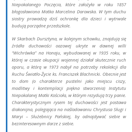
Niepokalanego Poczęcia, które założyła w roku 1857
błogosławiona Matka Marcelina Darowska. W tym duchu
siostry prowadzą dziś ochronkę dla dzieci i wytrwale
budują porządne przedszkole.
W
Skarbach Dursztyna,
w kolejnym schowku, znajdują się
źródła duchowości oazowej ukryte w dawnej willi
“Wichrówka” na Honaju, wybudowanej w 1935 roku, w
której w czasie okupacji wojennej działał skutecznie ruch
oporu, a którą w 1973 nabył na potrzeby rekolekcji dla
Ruchu Światło-Życie ks. Franciszek Blachnicki. Obecnie jest
to dom (o charakterze pustelni jako miejscu ciszy,
modlitwy i kontemplacji piękna stworzenia) Instytutu
Niepokalanej Matki Kościoła, w którym rezydują trzy panie.
Charakterystycznym rysem tej duchowości jest postawa
diakonijna, polegająca na naśladowaniu Chrystusa Sługi i
Maryi – Służebnicy Pańskiej, by odnajdywać siebie w
bezinteresownym darze z siebie.