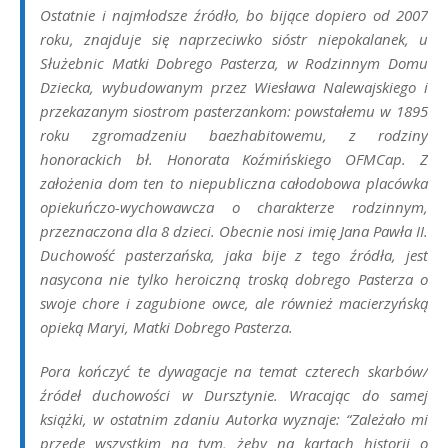
Ostatnie i najmłodsze źródło, bo bijące dopiero od 2007
roku, znajduje się naprzeciwko sióstr niepokalanek, u
Służebnic Matki Dobrego Pasterza, w Rodzinnym Domu
Dziecka, wybudowanym przez Wiesława Nalewajskiego i
przekazanym siostrom pasterzankom: powstałemu w 1895
roku zgromadzeniu baezhabitowemu, z rodziny
honorackich bł. Honorata Koźmińskiego OFMCap. Z
założenia dom ten to niepubliczna całodobowa placówka
opiekuńczo-wychowawcza o charakterze rodzinnym,
przeznaczona dla 8 dzieci. Obecnie nosi imię Jana Pawła II.
Duchowość pasterzańska, jaka bije z tego źródła, jest
nasycona nie tylko heroiczną troską dobrego Pasterza o
swoje chore i zagubione owce, ale również macierzyńską
opieką Maryi, Matki Dobrego Pasterza.
Pora kończyć te dywagacje na temat czterech skarbów/
źródeł duchowości w Dursztynie. Wracając do samej
książki, w ostatnim zdaniu Autorka wyznaje: “Zależało mi
przede wszystkim na tym, żeby na kartach historii o