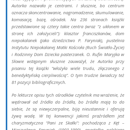
Autorka nazwała je centrami. I słusznie, bo
centrum
oznacza skoncentrowanie, nagromadzenie, skumulowanie,
komasację, bazę, ośrodek. Na 236 stronach książki
przedstawione są cztery takie centra (wraz “z ukłonem w
stronę ich założycieli”): klasztor franciszkanów, dom
niepokalanek (jako dziedzictwo P. Faryniak), pustelnia
Instytutu Niepokalanej Matki Kościoła (Ruch Światło-Życie)
i Rodzinny Dom Dziecka pasterzanek. O. Rufin Maryjka w
Słowie wstępnym
słusznie
z
auważył, że Autorka przy
pisaniu tej książki “włożyła wiele trudu, złączonego z
benedyktyńską cierpliwością”. O tym trudzie świadczy też
81 pozycji bibliograficznych.
Po lekturze opisu tych ośrodków czytelnik ma wrażenie, że
wędrował od źródła do źródła, bo źródła mają to do
siebie, że są niewyczerpalne, biją nieustannie i oferują
żywą wodę. W tej konwencji jakimś praźródłem jest
charyzmatyczna “Pani ze Skałki”: pochodząca z Kęt –
Mieczysława Faryniak (1903-1990), apostołka polskiego