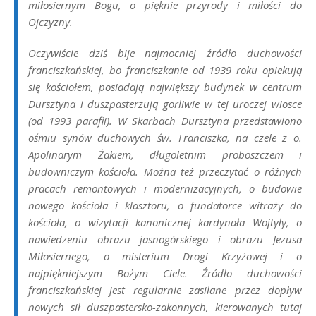
miłosiernym Bogu, o pięknie przyrody i miłości do
Ojczyzny.
Oczywiście dziś bije najmocniej źródło duchowości
franciszkańskiej, bo franciszkanie od 1939 roku opiekują
się kościołem, posiadają największy budynek w centrum
Dursztyna i duszpasterzują gorliwie w tej uroczej wiosce
(od 1993 parafii). W
Skarbach Dursztyna
przedstawiono
ośmiu synów duchowych św. Franciszka, na czele z o.
Apolinarym Żakiem, długoletnim proboszczem i
budowniczym kościoła. Można też przeczytać o różnych
pracach remontowych i modernizacyjnych, o budowie
nowego kościoła i klasztoru, o fundatorce witraży do
kościoła, o wizytacji kanonicznej kardynała Wojtyły, o
nawiedzeniu obrazu jasnogórskiego i obrazu Jezusa
Miłosiernego, o misterium Drogi Krzyżowej i o
najpiękniejszym Bożym Ciele. Źródło duchowości
franciszkańskiej jest regularnie zasilane przez dopływ
nowych sił duszpastersko-zakonnych, kierowanych tutaj