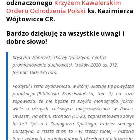
odznaczonego
Krzyżem Kawalerskim
Orderu Odrodzenia Polski
ks. Kazimierza
Wójtowicza CR.
Bardzo dziękuję za wszystkie uwagi i
dobre słowo!
Krystyna Waniczek,
Skarby Dursztyna. Centra
promieniowania duchowości.
Kraków 2020, ss. 312,
format: 160×235 mm.
Podtytuł i seria wydawnicza, w której ukazuje się powyższa
publikacja (Biblioteka Franciszkańska, tom 8) od razu
zapowiada, że nie będzie to zwykła monografia, jakich
wiele o różnych ciekawych miejscowościach w Polsce.
Owszem, na ośmiu stronach (15-23) zaprezentowano zarys
historii Spisza i Zamagurza Spiskiego, tudzież samego
Dursztyna, a reszta stron to – w rzeczy samej – historia
ludzi żyjących i promieniujących określoną duchowością.