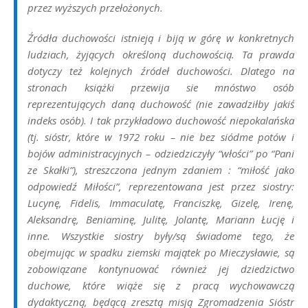
przez wyższych przełożonych.
Źródła duchowości istnieją i biją w górę w konkretnych
ludziach, żyjących określoną duchowością. Ta prawda
dotyczy też kolejnych źródeł duchowości. Dlatego na
stronach książki przewija sie mnóstwo osób
reprezentujących daną duchowość (nie zawadziłby jakiś
indeks osób). I tak przykładowo duchowość niepokalańska
(tj. sióstr, które w 1972 roku – nie bez siódme potów i
bojów administracyjnych – odziedziczyły “włości” po “Pani
ze Skałki”), streszczona jednym zdaniem : “miłość jako
odpowiedź Miłości”, reprezentowana jest przez siostry:
Lucynę, Fidelis, Immaculatę, Franciszkę, Gizelę, Irenę,
Aleksandrę, Beniaminę, Julitę, Jolantę, Mariann Łucję i
inne. Wszystkie siostry były/są świadome tego, że
obejmując w spadku ziemski majątek po Mieczysławie, są
zobowiązane kontynuować również jej dziedzictwo
duchowe, które wiąże się z pracą wychowawczą
dydaktyczną, będącą zresztą misją Zgromadzenia Sióstr