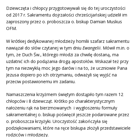
Dziewczęta i chłopcy przygotowywali się do tej uroczystości
od 2017 r. Sakramentu dojrzałości chrześcijańskiej udzielił im
zaproszony przez o. proboszcza o. biskup Damian Muskus
OFM.
W krótkiej dedykowanej młodzieży homilii szafarz sakramentu
nawiązał do słów czytanej w tym dniu
Ewangelii
. Mówił m.in. o
tym, że Duch Św., którego młodzi za chwilę dostaną, ma
uzdatnić ich do podążania drogą apostołów. Wskazał też przy
tym na niezwykłą moc Jego darów i na to, że uczniowie Pana
Jezusa dopiero po ich otrzymaniu, odważyli się wyjść na
przeciw postawionemu im zadaniu.
Namaszczenia krzyżmem świętym dostąpiło tym razem 12
chłopców i 8 dziewcząt. Krótko po charakterystycznym
nałożeniu rąk na bierzmowanych i wygłoszeniu formuły
sakramentalnej o. biskup poświęcił jeszcze podarowane przez
o. proboszcza krzyżyki. Uroczystość zakończyła się
podziękowaniami, które na ręce biskupa złożyli przedstawiciele
rodziców i młodzieży.