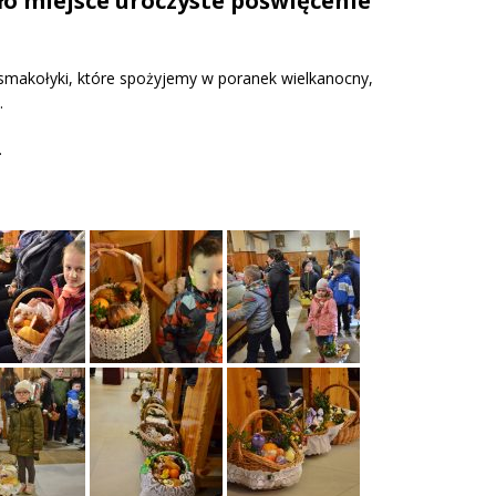
ło miejsce uroczyste poświęcenie
 smakołyki, które spożyjemy w poranek wielkanocny,
.
…