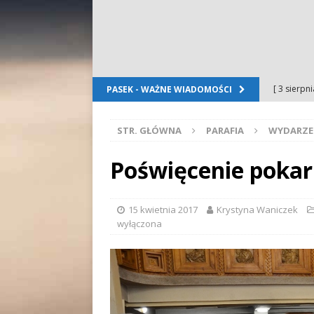
[ 3 sierpn
PASEK - WAŻNE WIADOMOŚCI
Dursztyn
STR. GŁÓWNA
PARAFIA
WYDARZE
[ 2 sierpn
[ 2 sierpn
Poświęcenie pokar
OGŁOSZE
[ 2 sierpn
15 kwietnia 2017
Krystyna Waniczek
wyłączona
WYDARZE
[ 5 sierpn
Folkloru G