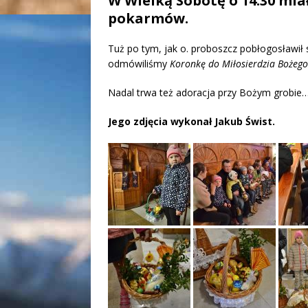
W Wielką Sobotę o 14.30 mia
pokarmów.
Tuż po tym, jak o. proboszcz pobłogosławił
odmówiliśmy
Koronkę do Miłosierdzia Bożego
Nadal trwa też adoracja przy Bożym grobie
Jego zdjęcia wykonał Jakub Świst.