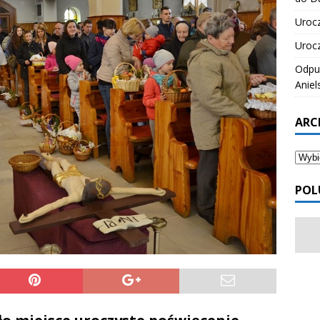
Urocz
Urocz
Odpus
Aniel
ARC
POL