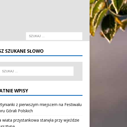
SZ SZUKANE SŁOWO
ATNIE WPISY
tynianki z pierwszym miejscem na Festiwalu
oru Górali Polskich
wiata przystankowa stanęła przy wjeździe
ursztyna