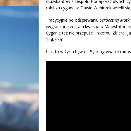
muzykantów z zespołu Honaj oraz dwóch cy
robił za cygana, a Dawid Waniczek wcielił się
Tradycyjnie po odśpiewaniu
Serdecznej Matki
wygłoszona została kwestia o Majestatorze,
Cyganie też nie przepuścili nikomu. Zbierali j
“bąbelka”.
I jak to w życiu bywa… Było ogrywanie rados