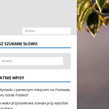
SZ SZUKANE SŁOWO
ATNIE WPISY
tynianki z pierwszym miejscem na Festiwalu
oru Górali Polskich
wiata przystankowa stanęła przy wjeździe
ursztyna