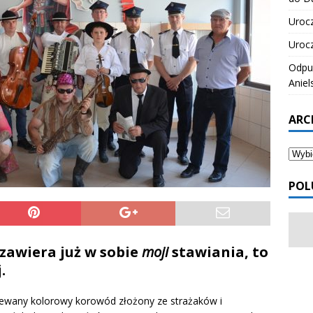
Urocz
Urocz
Odpus
Aniel
ARC
POL
e zawiera już w sobie
moji
stawiania, to
.
iewany kolorowy korowód złożony ze strażaków i