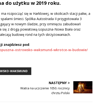
 do użytku w 2019 roku.
rozpocząć się w Harklowej, w okolicach stacji paliw, a
spalarni śmieci. Spółka Autostrada II przygotowała 3
egający w nowym śladzie, przy ominięciu zabudowań
a się z drogą powiatową Łopuszna-Nowa Biała oraz
alecają budowę rond na tych skrzyżowaniach.
ji znajdziesz pod
:
lopuszna-ostrowsko-waksmund-wkrotce-w-budowie/
OWSKO-WAKSMUND
NASTĘPNY
Watra na uczczenie 1050. rocznicy
chrztu Polski