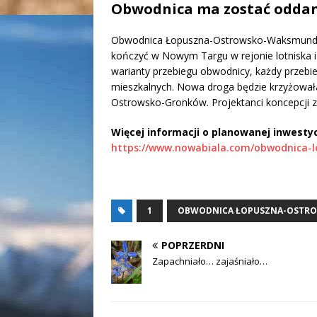
Obwodnica ma zostać oddana
Obwodnica Łopuszna-Ostrowsko-Waksmund ma 
kończyć w Nowym Targu w rejonie lotniska i 
warianty przebiegu obwodnicy, każdy przebi
mieszkalnych. Nowa droga będzie krzyżował
Ostrowsko-Gronków. Projektanci koncepcji z
Więcej informacji o planowanej inwestyc
https://www.nowabiala.com/obwodnica-
1
OBWODNICA ŁOPUSZNA-OSTR
POPRZERDNI
Zapachniało… zajaśniało…