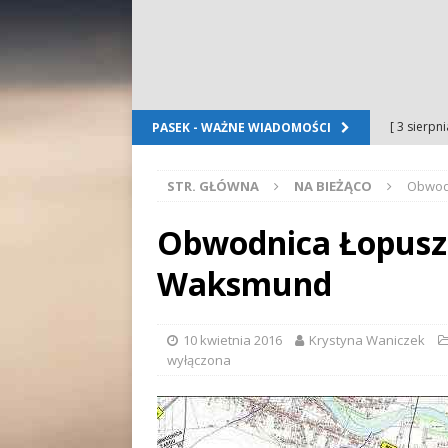
[ 3 sierpn
PASEK - WAŻNE WIADOMOŚCI
Dursztyn
STR. GŁÓWNA
NA BIEŻĄCO
Obwod
[ 2 sierpn
[ 2 sierpn
Obwodnica Łopusz
OGŁOSZE
Waksmund
[ 2 sierpn
WYDARZE
10 kwietnia 2016
Krystyna Waniczek
wyłączona
[ 5 sierpn
Folkloru G