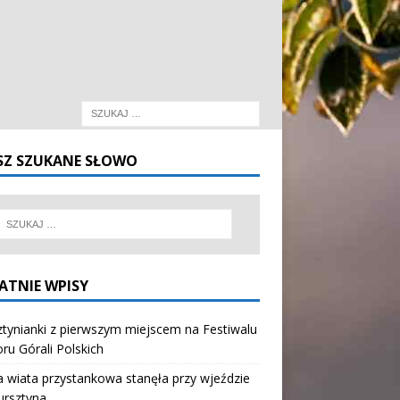
SZ SZUKANE SŁOWO
ATNIE WPISY
tynianki z pierwszym miejscem na Festiwalu
oru Górali Polskich
wiata przystankowa stanęła przy wjeździe
ursztyna