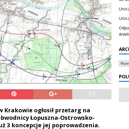
Urocz
Urocz
Odpus
Aniel
ARC
POL
 Krakowie ogłosił przetarg na
obwodnicy Łopuszna-Ostrowsko-
 3 koncepcje jej poprowadzenia.