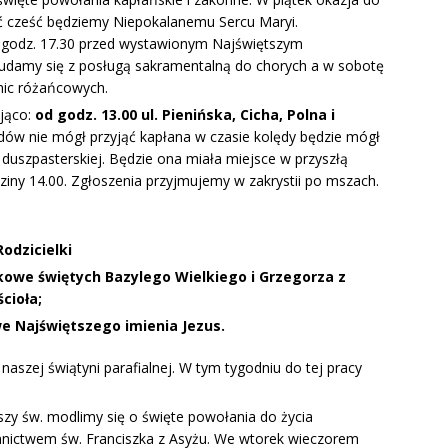
 cześć będziemy Niepokalanemu Sercu Maryi.
 godz. 17.30 przed wystawionym Najświętszym
 udamy się z posługą sakramentalną do chorych a w sobotę
nic różańcowych.
jąco:
od godz. 13.00 ul. Pienińska, Cicha, Polna i
odów nie mógł przyjąć kapłana w czasie kolędy będzie mógł
 duszpasterskiej. Będzie ona miała miejsce w przyszłą
dziny 14.00. Zgłoszenia przyjmujemy w zakrystii po mszach.
Rodzicielki
owe świętych Bazylego Wielkiego
i Grzegorza z
cioła;
 Najświętszego imienia Jezus.
aszej świątyni parafialnej. W tym tygodniu do tej pracy
szy św. modlimy się o święte powołania do życia
nnictwem św. Franciszka z Asyżu. We wtorek wieczorem