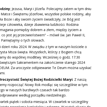
odziny
; Jezusa, Maryi i Józefa. Polecajmy zatem w tym dniu
Matce i Świętemu Józefowi, wszystkie polskie rodziny, aby
eła Boże i aby swoim życiem świadczyły, że Bóg jest
zieje człowieka, dzieje zbawienia ludzkości. Rodzina
 zmagania pomiędzy dobrem a złem, między życiem a
 co jest jej przeciwieństwem” – mówił św. Jan Paweł II,
. Pamiętajmy o tych słowach.
i dzień roku 2024. W związku z tym w naszym kościele o
zysta Msza święta. Wszystkich, którzy z Bogiem chcą
zamy do wspólnej modlitwy. Wcześniej o godz. 17.30
świętszym Sakramentem na zakończenie starego 2024
 DEUM. Za uroczyste odśpiewanie Te Deum można uzyskać
ami.
Uroczystość Świętej Bożej Rodzicielki Maryi
. Z naszą
niemy rozpocząć Nowy Rok modląc się szczególnie w tym
órego w naszych burzliwych czasach tak bardzo
odprawiane według porządku niedzielnego.
artek piątek i sobota miesiąca. W czwartek w szczególny
święte powołania kapłańskie i zakonne. W piątek okazja do