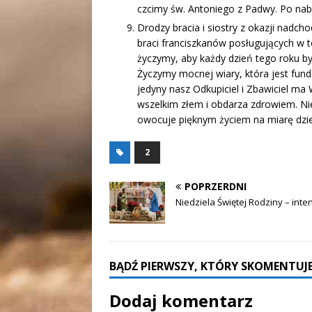
czcimy św. Antoniego z Padwy. Po nab
Drodzy bracia i siostry z okazji nadc
braci franciszkanów posługujących w te
życzymy, aby każdy dzień tego roku był
Życzymy mocnej wiary, która jest fun
jedyny nasz Odkupiciel i Zbawiciel ma 
wszelkim złem i obdarza zdrowiem. Ni
owocuje pięknym życiem na miarę dzie
2
POPRZERDNI
Niedziela Świętej Rodziny – inte
BĄDŹ PIERWSZY, KTÓRY SKOMENTUJE
Dodaj komentarz