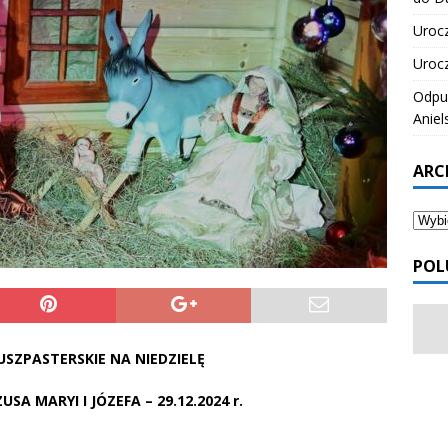
Urocz
Urocz
Odpus
Aniel
ARC
POL
SZPASTERSKIE NA NIEDZIELĘ
USA MARYI I JÓZEFA – 29.12.2024 r.