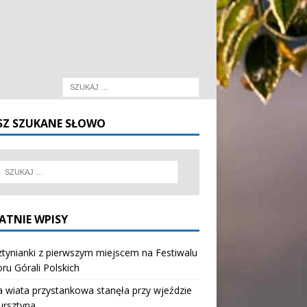
SZ SZUKANE SŁOWO
ATNIE WPISY
tynianki z pierwszym miejscem na Festiwalu
oru Górali Polskich
wiata przystankowa stanęła przy wjeździe
ursztyna