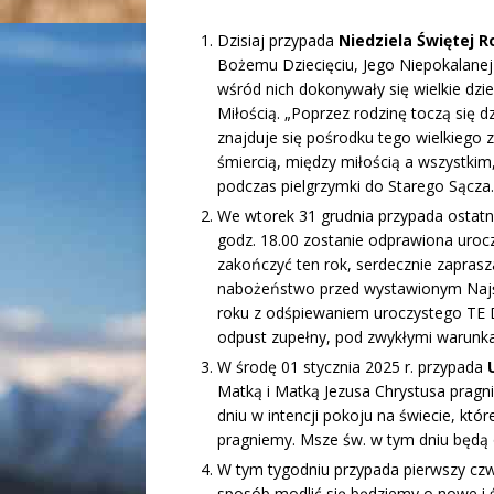
Dzisiaj przypada
Niedziela Świętej R
Bożemu Dziecięciu, Jego Niepokalanej 
wśród nich dokonywały się wielkie dzi
Miłością. „Poprzez rodzinę toczą się d
znajduje się pośrodku tego wielkiego
śmiercią, między miłością a wszystkim,
podczas pielgrzymki do Starego Sącza
We wtorek 31 grudnia przypada ostatn
godz. 18.00 zostanie odprawiona uroc
zakończyć ten rok, serdecznie zapras
nabożeństwo przed wystawionym Naj
roku z odśpiewaniem uroczystego TE
odpust zupełny, pod zwykłymi warunk
W środę 01 stycznia 2025 r. przypada
Matką i Matką Jezusa Chrystusa prag
dniu w intencji pokoju na świecie, kt
pragniemy. Msze św. w tym dniu będą 
W tym tygodniu przypada pierwszy czw
sposób modlić się będziemy o nowe i 