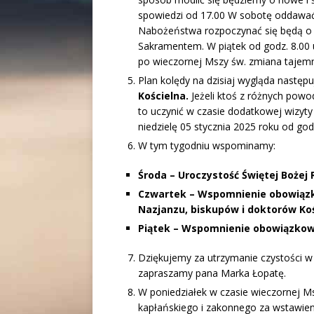
spowiedzi od 17.00 W sobotę oddawać
Nabożeństwa rozpoczynać się będą o
Sakramentem. W piątek od godz. 8.00
po wieczornej Mszy św. zmiana tajem
Plan kolędy na dzisiaj wygląda następu
Kościelna.
Jeżeli ktoś z różnych pow
to uczynić w czasie dodatkowej wizyty
niedzielę 05 stycznia 2025 roku od go
W tym tygodniu wspominamy:
Środa – Uroczystość Świętej Bożej 
Czwartek – Wspomnienie obowiązk
Nazjanzu, biskupów i doktorów Koś
Piątek – Wspomnienie obowiązkowe
Dziękujemy za utrzymanie czystości w n
zapraszamy pana Marka Łopatę.
W poniedziałek w czasie wieczornej M
kapłańskiego i zakonnego za wstawie