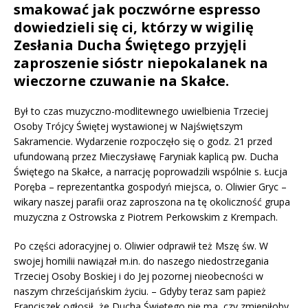
smakować jak poczwórne espresso
dowiedzieli się ci, którzy w wigilię
Zesłania Ducha Świętego przyjęli
zaproszenie sióstr niepokalanek na
wieczorne czuwanie na Skałce.
Był to czas muzyczno-modlitewnego uwielbienia Trzeciej
Osoby Trójcy Świętej wystawionej w Najświętszym
Sakramencie. Wydarzenie rozpoczęło się o godz. 21 przed
ufundowaną przez Mieczysławę Faryniak kaplicą pw. Ducha
Świętego na Skałce, a narrację poprowadzili wspólnie s. Łucja
Poręba – reprezentantka gospodyń miejsca, o. Oliwier Gryc –
wikary naszej parafii oraz zaproszona na tę okoliczność grupa
muzyczna z Ostrowska z Piotrem Perkowskim z Krempach.
Po części adoracyjnej o. Oliwier odprawił też Mszę św. W
swojej homilii nawiązał m.in. do naszego niedostrzegania
Trzeciej Osoby Boskiej i do Jej pozornej nieobecności w
naszym chrześcijańskim życiu. – Gdyby teraz sam papież
Franciszek ogłosił, że Ducha Świętego nie ma, czy zmieniłoby