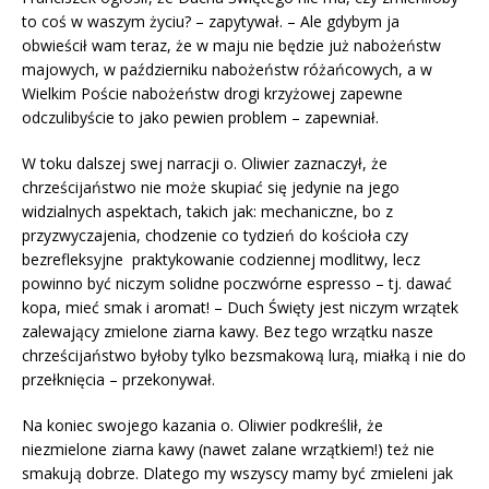
to coś w waszym życiu? – zapytywał. – Ale gdybym ja
obwieścił wam teraz, że w maju nie będzie już nabożeństw
majowych, w październiku nabożeństw różańcowych, a w
Wielkim Poście nabożeństw drogi krzyżowej zapewne
odczulibyście to jako pewien problem – zapewniał.
W toku dalszej swej narracji o. Oliwier zaznaczył, że
chrześcijaństwo nie może skupiać się jedynie na jego
widzialnych aspektach, takich jak: mechaniczne, bo z
przyzwyczajenia, chodzenie co tydzień do kościoła czy
bezrefleksyjne praktykowanie codziennej modlitwy, lecz
powinno być niczym solidne poczwórne espresso – tj. dawać
kopa, mieć smak i aromat! – Duch Święty jest niczym wrzątek
zalewający zmielone ziarna kawy. Bez tego wrzątku nasze
chrześcijaństwo byłoby tylko bezsmakową lurą, miałką i nie do
przełknięcia – przekonywał.
Na koniec swojego kazania o. Oliwier podkreślił, że
niezmielone ziarna kawy (nawet zalane wrzątkiem!) też nie
smakują dobrze. Dlatego my wszyscy mamy być zmieleni jak