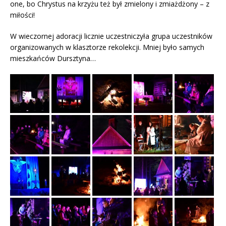
one, bo Chrystus na krzyżu też był zmielony i zmiażdżony – z
miłości!
W wieczornej adoracji licznie uczestniczyła grupa uczestników
organizowanych w klasztorze rekolekcji. Mniej było samych
mieszkańców Dursztyna…