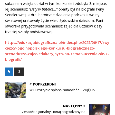
sukcesem wzięła udział w tym konkursie i zdobyła 3. miejsce.
Jej scenariusz
“Listy w butelce…”
oparty był na biografii Ireny
Sendlerowej, której heroiczne działania podczas II wojny
światowej uratowały życie wielu żydowskim dzieciom. Pani
Jaworska przygotowała scenariusz zajęć dla uczniów klasy
trzeciej szkoły podstawowej.
https://edukacjabiograficzna.pl/index.php/2025/06/17/zwy
ciezcy-ogolnopolskiego-konkursu-biograficznego-
scenariusze-zajec-edukacyjnych-na-temat-uczenia-sie-z-
biografii/
3
POPRZERDNI
W Dursztynie spłonął samochód – ZDJĘCIA
NASTĘPNY
Zespół Regionalny Honaj nagrodzony na