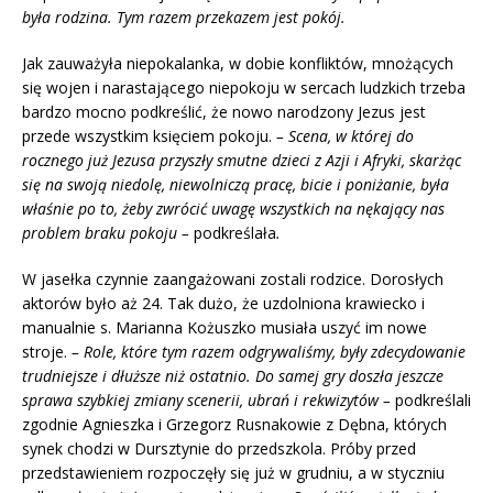
była rodzina. Tym razem przekazem jest pokój.
Jak zauważyła niepokalanka, w dobie konfliktów, mnożących
się wojen i narastającego niepokoju w sercach ludzkich trzeba
bardzo mocno podkreślić, że nowo narodzony Jezus jest
przede wszystkim księciem pokoju.
– Scena, w której do
rocznego już Jezusa przyszły smutne dzieci z Azji i Afryki, skarżąc
się na swoją niedolę, niewolniczą pracę, bicie i poniżanie, była
właśnie po to, żeby zwrócić uwagę wszystkich na nękający nas
problem braku pokoju –
podkreślała
.
W jasełka czynnie zaangażowani zostali rodzice. Dorosłych
aktorów było aż 24. Tak dużo, że uzdolniona krawiecko i
manualnie s. Marianna Kożuszko musiała uszyć im nowe
stroje.
– Role, które tym razem odgrywaliśmy, były zdecydowanie
trudniejsze i dłuższe niż ostatnio. Do samej gry doszła jeszcze
sprawa szybkiej zmiany scenerii, ubrań i rekwizytów –
podkreślali
zgodnie Agnieszka i Grzegorz Rusnakowie z Dębna, których
synek chodzi w Dursztynie do przedszkola. Próby przed
przedstawieniem rozpoczęły się już w grudniu, a w styczniu