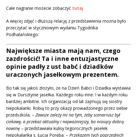
Całe nagranie możecie zobaczyć
tutaj
A więcej zdjęć i dłuższą relację z przedstawienia można było
przeczytać w styczniowym wydaniu Tygodnika
Podhalańskiego:
Największe miasta mają nam, czego
zazdrościć! Ta i inne entuzjastyczne
opinie padły z ust babć i dziadków
uraczonych jasełkowym prezentem.
Bo tak się jakoś złożyło, że na Dzień Babci i Dziadka wystawia
się w Dursztynie jasełka. Każdego roku inne. I w każdym roku
bardziej ambitne. Ich organizacją od lat zajmują się siostry
niepokalanki. Robią to przy okazji prowadzonego przez siebie
przedszkola. –
Zawsze zależy mi na tym, żeby scenariusz był
ciekawy, a przekaz aktualny i najważniejszy, bo niosący dobrą
nowinę
– przedstawiała kulisy tegorocznych jasełek
niepokalanka s. Łucja Poręba. –
Przekazem tych poprzednich