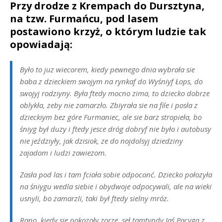
Przy drodze z Krempach do Dursztyna,
na tzw. Furmańcu, pod lasem
postawiono krzyż, o którym ludzie tak
opowiadają:
Było to juz wiecorem, kiedy pewnego dnia wybrała sie
baba z dzieckiem swojym na rynkaf do Wyśniyf Łops, do
swojyj rodziyny. Była ftedy mocno zima, to dziecko dobrze
oblykła, zeby nie zamarzło. Zbiyrała sie na file i posła z
dzieckiym bez góre Furmaniec, ale sie barz stropieła, bo
śniyg był duzy i ftedy jesce dróg dobryf nie było i autobusy
nie jeździyły, jak dzisiok, ze do nojdolsyj dziedziny
zajadom i ludzi zawiezom.
Zasła pod las i tam fciała sobie odpoconć. Dziecko połozyła
na śniygu wedla siebie i obydwoje odpocywali, ale na wieki
usnyli, bo zamarzli, taki był ftedy sielny mróz.
Rano, kiedy sie pokozoły zorze, seł tamtyndy Jaś Pacyga z