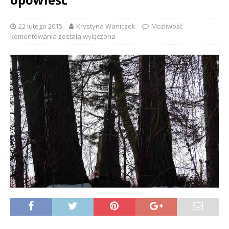
22 lutego 2015
Krystyna Waniczek
Możliwość
komentowania
została wyłączona