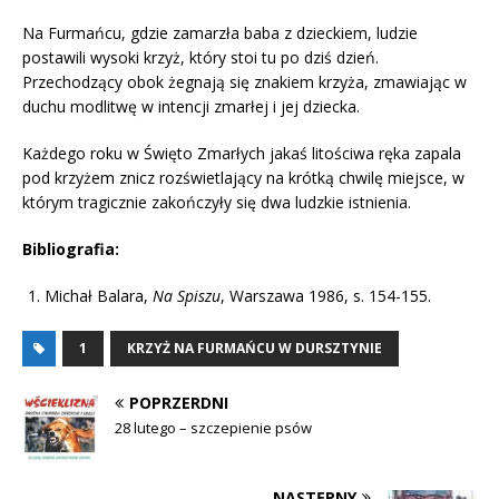
Na Furmańcu, gdzie zamarzła baba z dzieckiem, ludzie
postawili wysoki krzyż, który stoi tu po dziś dzień.
Przechodzący obok żegnają się znakiem krzyża, zmawiając w
duchu modlitwę w intencji zmarłej i jej dziecka.
Każdego roku w Święto Zmarłych jakaś litościwa ręka zapala
pod krzyżem znicz rozświetlający na krótką chwilę miejsce, w
którym tragicznie zakończyły się dwa ludzkie istnienia.
Bibliografia:
Michał Balara,
Na Spiszu
, Warszawa 1986, s. 154-155.
1
KRZYŻ NA FURMAŃCU W DURSZTYNIE
POPRZERDNI
28 lutego – szczepienie psów
NASTĘPNY