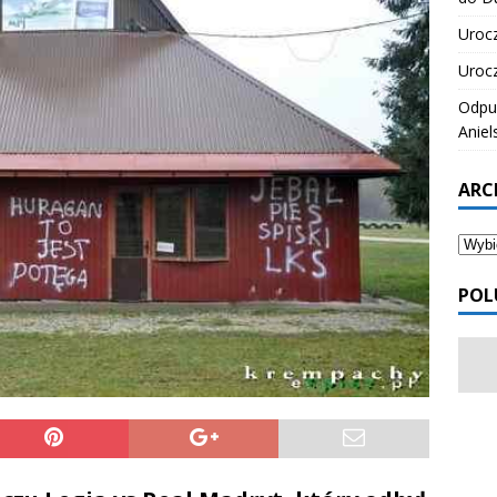
Urocz
Urocz
Odpus
Aniel
ARC
POL