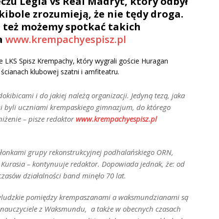
czu Legia vs Real Madryt, który odbył
kibole zrozumieją, że nie tędy droga.
e też możemy spotkać takich
a
www.krempachyespisz.pl
e LKS Spisz Krempachy, który wygrali goście Huragan
ścianach klubowej szatni i amfiteatru.
kibicami i do jakiej należą organizacji. Jedyną tezą, jaka
e ci byli uczniami krempaskiego gimnazjum, do którego
niżenie –
pisze redaktor
www.krempachyespisz.pl
 członkami grupy rekonstrukcyjnej podhalańskiego ORN,
 Kurasia –
kontynuuje redaktor
.
Dopowiada jednak, że
: od
czasów działalności band minęło 70 lat
.
zyludzkie pomiędzy krempaszanami a waksmundzianami są
 nauczyciele z Waksmundu, a także w obecnych czasach