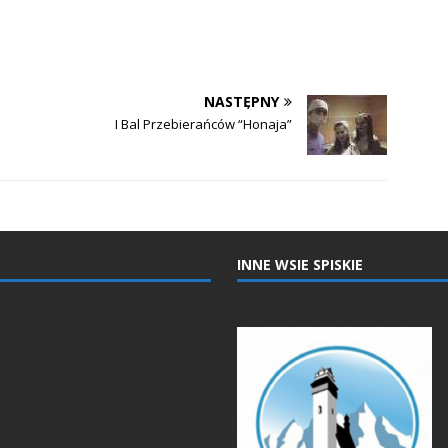
NASTĘPNY
I Bal Przebierańców “Honaja”
INNE WSIE SPISKIE