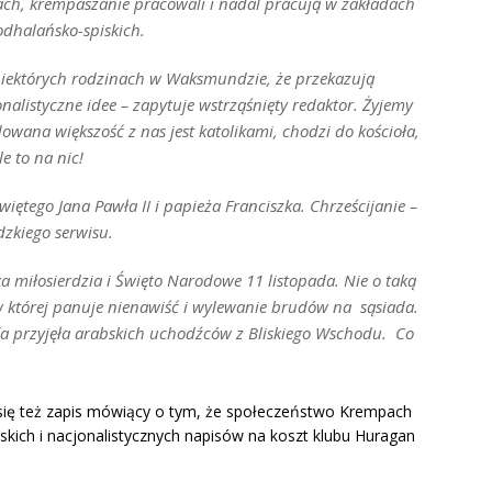
ach, krempaszanie pracowali i nadal pracują w zakładach
odhalańsko-spiskich.
w niektórych rodzinach w Waksmundzie, że przekazują
nalistyczne idee –
zapytuje wstrząśnięty redaktor
. Żyjemy
wana większość z nas jest katolikami, chodzi do kościoła,
e to na nic!
iętego Jana Pawła II i papieża Franciszka. Chrześcijanie –
dzkiego serwisu
.
 miłosierdzia i Święto Narodowe 11 listopada. Nie o taką
 w której panuje nienawiść i wylewanie brudów na sąsiada.
ia przyjęła arabskich uchodźców z Bliskiego Wschodu. Co
 się też zapis mówiący o tym, że społeczeństwo Krempach
ańskich i nacjonalistycznych napisów na koszt klubu Huragan