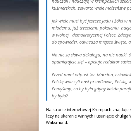
nauczali i nauczają w krempaskich szkoł
kuśnierskich, zawarto wiele małżeństw p
Jak wiele musi być jeszcze jadu i żółci 
młodemu, już trzeciemu pokoleniu nacjo
w wolnej, demokratycznej Polsce. Zdecydo
do spowiedzi, odwiedza miejsca święte, al
Na nic są słowa dekalogu, na nic nauki św
opamiętajcie się! –
apeluje redaktor sąsie
Przed nami odpust św. Marcina, człowieka
Polskę walczyli nasi przodkowie, Polskę,
Pomyślmy, co by było gdyby każda paraf
by było?
Na stronie internetowej Krempach znajduje
liczy na ukaranie winnych i usunięcie chulig
Waksmund.