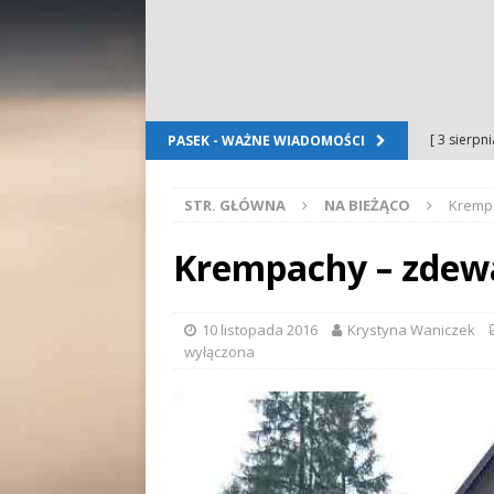
[ 3 sierpn
PASEK - WAŻNE WIADOMOŚCI
Dursztyn
STR. GŁÓWNA
NA BIEŻĄCO
Kremp
[ 2 sierpn
[ 2 sierpn
Krempachy – zdew
OGŁOSZE
[ 2 sierpn
10 listopada 2016
Krystyna Waniczek
wyłączona
WYDARZE
[ 5 sierpn
Folkloru G