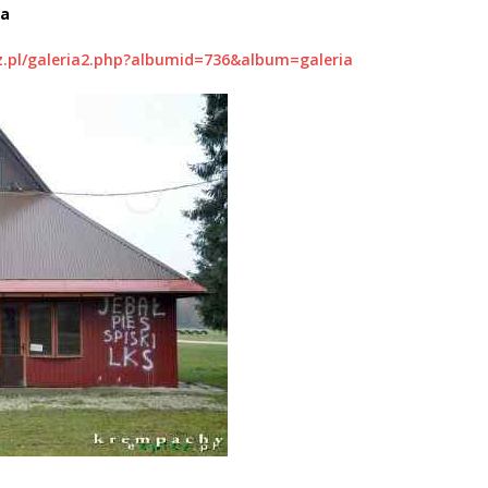
ga
z.pl/galeria2.php?albumid=736&album=galeria