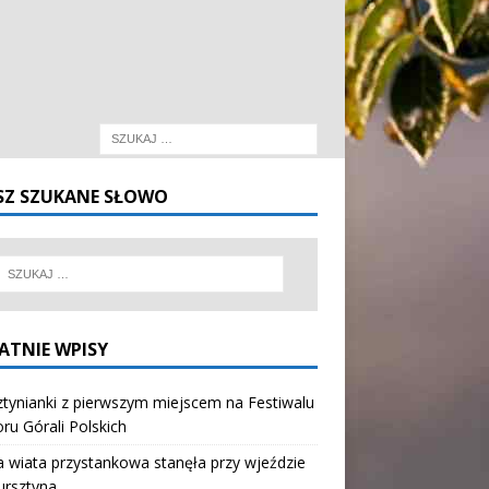
SZ SZUKANE SŁOWO
ATNIE WPISY
tynianki z pierwszym miejscem na Festiwalu
oru Górali Polskich
wiata przystankowa stanęła przy wjeździe
ursztyna