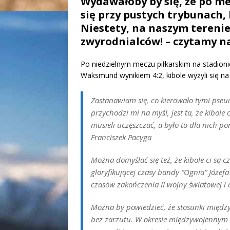
Wydawałoby by się, że po me
się przy pustych trybunach, 
Niestety, na naszym tereni
zwyrodnialców! – czytamy n
Po niedzielnym meczu piłkarskim na stadioni
Waksmund wynikiem 4:2, kibole wyżyli się na 
Zastanawiam się, co kierowało tymi pseudo
przychodzi mi na myśl, jest ta, że kibol
musieli uczęszczać, a było to dla nich po
Franciszek Pacyga
Można domyślać się też, że kibole ci są
gloryfikującej czasy bandy “Ognia” Józefa
czasów zakończenia II wojny światowej i 
Można by powiedzieć, że stosunki międ
bez zarzutu. W okresie międzywojennym