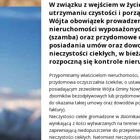
W związku z wejściem w życ
utrzymaniu czystości i por
Wójta obowiązek prowadzeni
nieruchomości wyposażonyc
(szamba) oraz przydomowe o
posiadania umów oraz dow
nieczystości ciekłych, w bi
rozpoczną się kontrole nier
Przypominamy właścicielom nieruchomości, n
przydomowa oczyszczalnia ścieków, o usta
posiadającym zezwolenie Wójta Gminy Nowy 
zbiorników bezodpływowych lub przydomowyc
do okazania takiej umowy oraz dowodów potw
faktury).
Nieczystości ciekłe gromadzone w zbiornika
wynikającą z ilości wytwarzanych na terenie n
zapewniającą niedopuszczenie do przepełnien
nieczystości ciekłych. Natomiast nieczysto