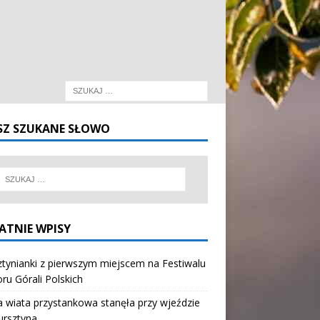
SZ SZUKANE SŁOWO
ATNIE WPISY
tynianki z pierwszym miejscem na Festiwalu
oru Górali Polskich
wiata przystankowa stanęła przy wjeździe
ursztyna