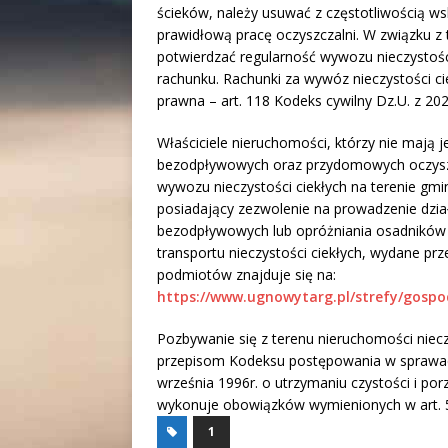
ścieków, należy usuwać z częstotliwością wsk
prawidłową pracę oczyszczalni. W związku z
potwierdzać regularność wywozu nieczystośc
rachunku. Rachunki za wywóz nieczystości c
prawna – art. 118 Kodeks cywilny Dz.U. z 20
Właściciele nieruchomości, którzy nie mają
bezodpływowych oraz przydomowych oczyszcz
wywozu nieczystości ciekłych na terenie g
posiadający zezwolenie na prowadzenie dział
bezodpływowych lub opróżniania osadników 
transportu nieczystości ciekłych, wydane p
podmiotów znajduje się na:
https://www.ugnowytarg.pl/strefy/gos
Pozbywanie się z terenu nieruchomości niecz
przepisom Kodeksu postępowania w sprawach 
września 1996r. o utrzymaniu czystości i por
wykonuje obowiązków wymienionych w art. 5 
1