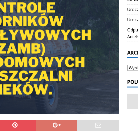
Urocz
Urocz
Odpus
Aniel
ARC
POL