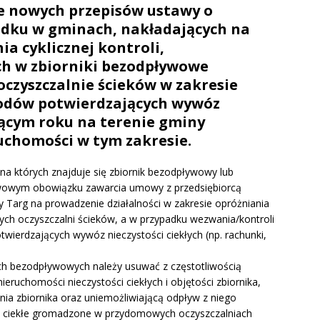
ie nowych przepisów ustawy o
ządku w gminach, nakładających na
a cyklicznej kontroli,
h w zbiorniki bezodpływowe
czyszczalnie ścieków w zakresie
odów potwierdzających wywóz
eżącym roku na terenie gminy
uchomości w tym zakresie.
a których znajduje się zbiornik bezodpływowy lub
wowym obowiązku zawarcia umowy z przedsiębiorcą
Targ na prowadzenie działalności w zakresie opróżniania
h oczyszczalni ścieków, a w przypadku wezwania/kontroli
ierdzających wywóz nieczystości ciekłych (np. rachunki,
ch bezodpływowych należy usuwać z częstotliwością
ieruchomości nieczystości ciekłych i objętości zbiornika,
ia zbiornika oraz uniemożliwiającą odpływ z niego
ści ciekłe gromadzone w przydomowych oczyszczalniach