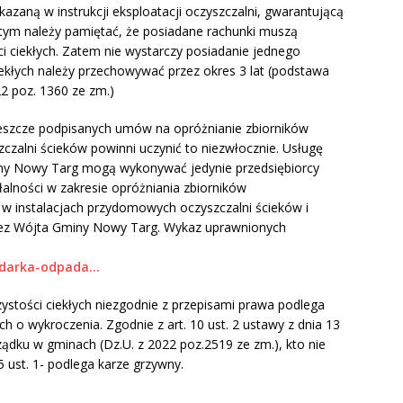
azaną w instrukcji eksploatacji oczyszczalni, gwarantującą
 tym należy pamiętać, że posiadane rachunki muszą
i ciekłych. Zatem nie wystarczy posiadanie jednego
iekłych należy przechowywać przez okres 3 lat (podstawa
22 poz. 1360 ze zm.)
 jeszcze podpisanych umów na opróżnianie zbiorników
alni ścieków powinni uczynić to niezwłocznie. Usługę
miny Nowy Targ mogą wykonywać jedynie przedsiębiorcy
alności w zakresie opróżniania zbiorników
w instalacjach przydomowych oczyszczalni ścieków i
rzez Wójta Gminy Nowy Targ. Wykaz uprawnionych
podarka-odpada…
ystości ciekłych niezgodnie z przepisami prawa podlega
o wykroczenia. Zgodnie z art. 10 ust. 2 ustawy z dnia 13
ządku w gminach (Dz.U. z 2022 poz.2519 ze zm.), kto nie
ust. 1- podlega karze grzywny.